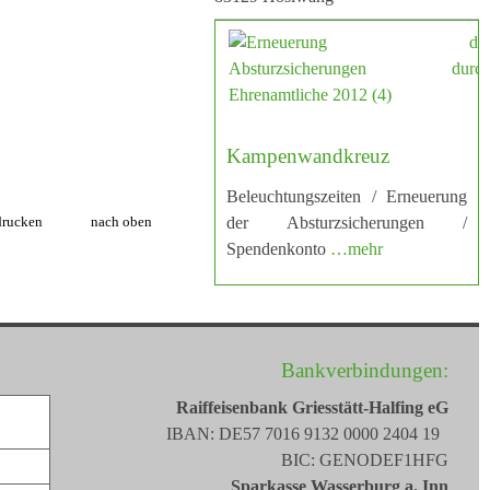
Kampenwandkreuz
Beleuchtungszeiten / Erneuerung
drucken
nach oben
der Absturzsicherungen /
Spendenkonto
…mehr
Bankverbindungen:
Raiffeisenbank Griesstätt-Halfing eG
IBAN: DE57 7016 9132 0000 2404 19
BIC: GENODEF1HFG
Sparkasse Wasserburg a. Inn