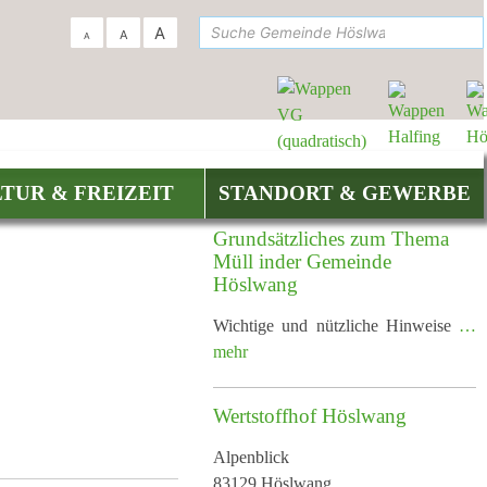
suc
A
A
A
TUR & FREIZEIT
STANDORT & GEWERBE
Grundsätzliches zum Thema
Müll inder Gemeinde
Höslwang
Wichtige und nützliche Hinweise
…
mehr
Wertstoffhof Höslwang
Alpenblick
83129 Höslwang