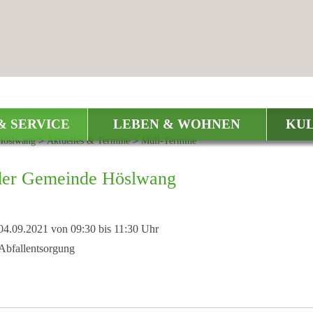
& SERVICE
LEBEN & WOHNEN
KUL
Höslwang
>
Aktuelles & Termine
>
Müll-Termine
der Gemeinde Höslwang
04.09.2021 von 09:30
bis 11:30 Uhr
Abfallentsorgung