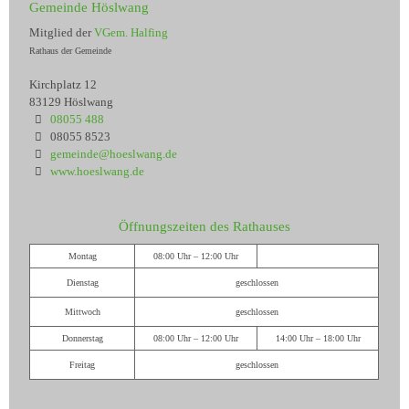
Gemeinde Höslwang
Mitglied der
VGem. Halfing
Rathaus der Gemeinde
Kirchplatz 12
83129 Höslwang
08055 488
08055 8523
gemeinde@hoeslwang.de
www.hoeslwang.de
Öffnungszeiten des Rathauses
Montag
08:00 Uhr – 12:00 Uhr
Dienstag
geschlossen
Mittwoch
geschlossen
Donnerstag
08:00 Uhr – 12:00 Uhr
14:00 Uhr – 18:00 Uhr
Freitag
geschlossen