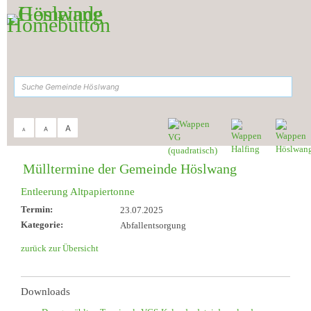
Zum Inhalt
,
zur Navigation
oder
zur Startseite
springen.
suchen
A
A
A
Sie sind hier:
Gemeinde Höslwang
>
Aktuelles & Termine
>
Müll-Termine
Mülltermine der Gemeinde Höslwang
Entleerung Altpapiertonne
Termin:
23.07.2025
Kategorie:
Abfallentsorgung
zurück zur Übersicht
Downloads