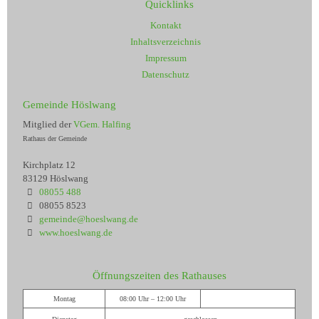
Quicklinks
Kontakt
Inhaltsverzeichnis
Impressum
Datenschutz
Gemeinde Höslwang
Mitglied der
VGem. Halfing
Rathaus der Gemeinde
Kirchplatz 12
83129 Höslwang
08055 488
08055 8523
gemeinde@hoeslwang.de
www.hoeslwang.de
Öffnungszeiten des Rathauses
Montag
08:00 Uhr – 12:00 Uhr