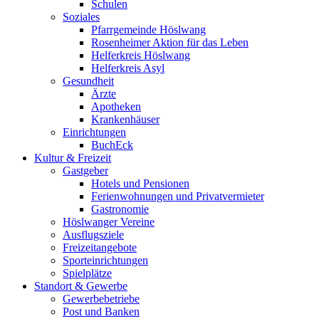
Schulen
Soziales
Pfarrgemeinde Höslwang
Rosenheimer Aktion für das Leben
Helferkreis Höslwang
Helferkreis Asyl
Gesundheit
Ärzte
Apotheken
Krankenhäuser
Einrichtungen
BuchEck
Kultur & Freizeit
Gastgeber
Hotels und Pensionen
Ferienwohnungen und Privatvermieter
Gastronomie
Höslwanger Vereine
Ausflugsziele
Freizeitangebote
Sporteinrichtungen
Spielplätze
Standort & Gewerbe
Gewerbebetriebe
Post und Banken