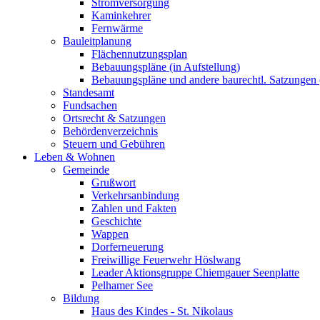
Stromversorgung
Kaminkehrer
Fernwärme
Bauleitplanung
Flächennutzungsplan
Bebauungspläne (in Aufstellung)
Bebauungspläne und andere baurechtl. Satzungen (
Standesamt
Fundsachen
Ortsrecht & Satzungen
Behördenverzeichnis
Steuern und Gebühren
Leben & Wohnen
Gemeinde
Grußwort
Verkehrsanbindung
Zahlen und Fakten
Geschichte
Wappen
Dorferneuerung
Freiwillige Feuerwehr Höslwang
Leader Aktionsgruppe Chiemgauer Seenplatte
Pelhamer See
Bildung
Haus des Kindes - St. Nikolaus