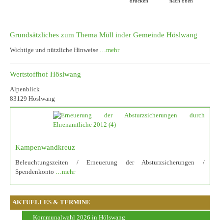
drucken
nach oben
Grundsätzliches zum Thema Müll inder Gemeinde Höslwang
Wichtige und nützliche Hinweise
…mehr
Wertstoffhof Höslwang
Alpenblick
83129 Höslwang
Kampenwandkreuz
Beleuchtungszeiten / Erneuerung der Absturzsicherungen /
Spendenkonto
…mehr
AKTUELLES & TERMINE
Kommunalwahl 2026 in Hölswang