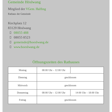
Gemeinde Höslwang
Mitglied der
VGem. Halfing
Rathaus der Gemeinde
Kirchplatz 12
83129 Höslwang
08055 488
08055 8523
gemeinde@hoeslwang.de
www.hoeslwang.de
Öffnungszeiten des Rathauses
Montag
08:00 Uhr – 12:00 Uhr
Dienstag
geschlossen
Mittwoch
geschlossen
Donnerstag
08:00 Uhr – 12:00 Uhr
14:00 Uhr – 18:00 Uhr
Freitag
geschlossen