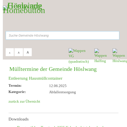
Zum Inhalt
,
zur Navigation
oder
zur Startseite
springen.
suchen
A
A
A
Sie sind hier:
Gemeinde Höslwang
>
Aktuelles & Termine
>
Müll-Termine
Mülltermine der Gemeinde Höslwang
Entleerung Hausmüllcontainer
Termin:
12.06.2025
Kategorie:
Abfallentsorgung
zurück zur Übersicht
Downloads