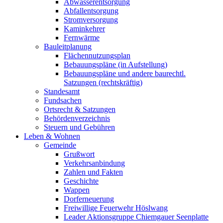
Abwasserentsorgung
Abfallentsorgung
Stromversorgung
Kaminkehrer
Fernwärme
Bauleitplanung
Flächennutzungsplan
Bebauungspläne (in Aufstellung)
Bebauungspläne und andere baurechtl.
Satzungen (rechtskräftig)
Standesamt
Fundsachen
Ortsrecht & Satzungen
Behördenverzeichnis
Steuern und Gebühren
Leben & Wohnen
Gemeinde
Grußwort
Verkehrsanbindung
Zahlen und Fakten
Geschichte
Wappen
Dorferneuerung
Freiwillige Feuerwehr Höslwang
Leader Aktionsgruppe Chiemgauer Seenplatte