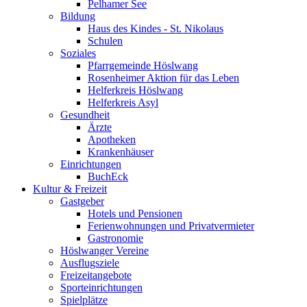
Pelhamer See
Bildung
Haus des Kindes - St. Nikolaus
Schulen
Soziales
Pfarrgemeinde Höslwang
Rosenheimer Aktion für das Leben
Helferkreis Höslwang
Helferkreis Asyl
Gesundheit
Ärzte
Apotheken
Krankenhäuser
Einrichtungen
BuchEck
Kultur & Freizeit
Gastgeber
Hotels und Pensionen
Ferienwohnungen und Privatvermieter
Gastronomie
Höslwanger Vereine
Ausflugsziele
Freizeitangebote
Sporteinrichtungen
Spielplätze