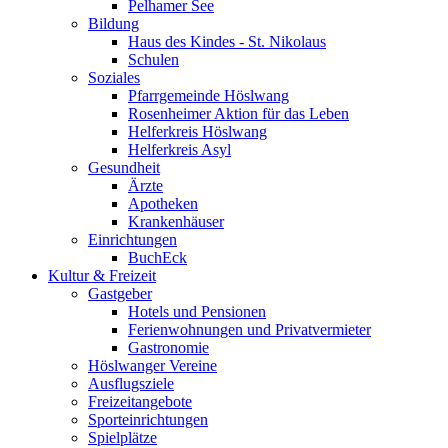
Pelhamer See
Bildung
Haus des Kindes - St. Nikolaus
Schulen
Soziales
Pfarrgemeinde Höslwang
Rosenheimer Aktion für das Leben
Helferkreis Höslwang
Helferkreis Asyl
Gesundheit
Ärzte
Apotheken
Krankenhäuser
Einrichtungen
BuchEck
Kultur & Freizeit
Gastgeber
Hotels und Pensionen
Ferienwohnungen und Privatvermieter
Gastronomie
Höslwanger Vereine
Ausflugsziele
Freizeitangebote
Sporteinrichtungen
Spielplätze