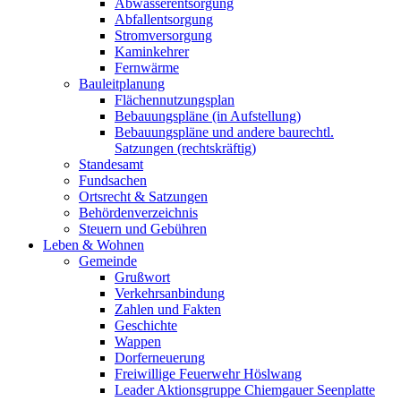
Abwasserentsorgung
Abfallentsorgung
Stromversorgung
Kaminkehrer
Fernwärme
Bauleitplanung
Flächennutzungsplan
Bebauungspläne (in Aufstellung)
Bebauungspläne und andere baurechtl.
Satzungen (rechtskräftig)
Standesamt
Fundsachen
Ortsrecht & Satzungen
Behördenverzeichnis
Steuern und Gebühren
Leben & Wohnen
Gemeinde
Grußwort
Verkehrsanbindung
Zahlen und Fakten
Geschichte
Wappen
Dorferneuerung
Freiwillige Feuerwehr Höslwang
Leader Aktionsgruppe Chiemgauer Seenplatte