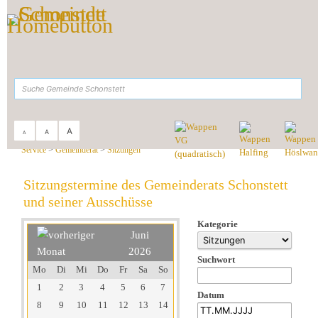
Zum Inhalt
,
zur Navigation
oder
zur Startseite
springen.
suchen
A
A
A
Sie sind hier:
Gemeinde Schonstett
>
Rathaus &
Service
>
Gemeinderat
>
Sitzungen
Sitzungstermine des Gemeinderats Schonstett
und seiner Ausschüsse
Kategorie
Juni
2026
Suchwort
Mo
Di
Mi
Do
Fr
Sa
So
1
2
3
4
5
6
7
Datum
8
9
10
11
12
13
14