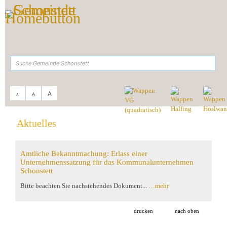
Zum Inhalt
,
zur Navigation
oder
zur Startseite
springen.
suchen
A
A
A
Sie sind hier:
Gemeinde Schonstett
>
Aktuelles
Aktuelles
Amtliche Bekanntmachung: Erlass einer
Unternehmenssatzung für das Kommunalunternehmen
Schonstett
Bitte beachten Sie nachstehendes Dokument...
…mehr
drucken
nach oben