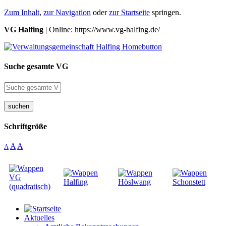
Zum Inhalt
,
zur Navigation
oder
zur Startseite
springen.
VG Halfing
| Online: https://www.vg-halfing.de/
Suche gesamte VG
suchen
Schriftgröße
A
A
A
Aktuelles