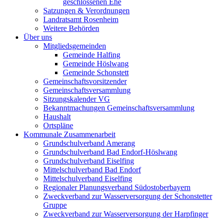
geschlossenen Ehe
Satzungen & Verordnungen
Landratsamt Rosenheim
Weitere Behörden
Über uns
Mitgliedsgemeinden
Gemeinde Halfing
Gemeinde Höslwang
Gemeinde Schonstett
Gemeinschaftsvorsitzender
Gemeinschaftsversammlung
Sitzungskalender VG
Bekanntmachungen Gemeinschaftsversammlung
Haushalt
Ortspläne
Kommunale Zusammenarbeit
Grundschulverband Amerang
Grundschulverband Bad Endorf-Höslwang
Grundschulverband Eiselfing
Mittelschulverband Bad Endorf
Mittelschulverband Eiselfing
Regionaler Planungsverband Südostoberbayern
Zweckverband zur Wasserversorgung der Schonstetter
Gruppe
Zweckverband zur Wasserversorgung der Harpfinger