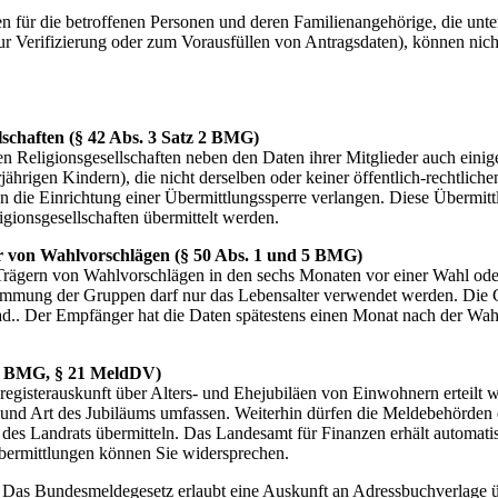
 für die betroffenen Personen und deren Familienangehörige, die unter
ur Verifizierung oder zum Vorausfüllen von Antragsdaten), können ni
llschaften (§ 42 Abs. 3 Satz 2 BMG)
hen Religionsgesellschaften neben den Daten ihrer Mitglieder auch eini
ährigen Kindern), die nicht derselben oder keiner öffentlich-rechtliche
nn die Einrichtung einer Übermittlungssperre verlangen. Diese Übermitt
igionsgesellschaften übermittelt werden.
r von Wahlvorschlägen (§ 50 Abs. 1 und 5 BMG)
Trägern von Wahlvorschlägen in den sechs Monaten vor einer Wahl od
mung der Gruppen darf nur das Lebensalter verwendet werden. Die Geb
.. Der Empfänger hat die Daten spätestens einen Monat nach der Wah
 5 BMG, § 21 MeldDV)
gisterauskunft über Alters- und Ehejubiläen von Einwohnern erteilt w
 und Art des Jubiläums umfassen. Weiterhin dürfen die Meldebehörde
des Landrats übermitteln. Das Landesamt für Finanzen erhält automatisi
bermittlungen können Sie widersprechen.
)
Das Bundesmeldegesetz erlaubt eine Auskunft an Adressbuchverlage 