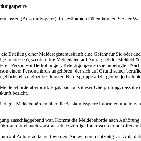
tlungssperre
en lassen (Auskunftssperre). In bestimmten Fällen können Sie der Wei
die Erteilung einer Melderegisterauskunft eine Gefahr für Sie oder au
dige Interessen), werden Ihre Meldedaten auf Antrag bei der Meldebhör
nderen Person vor Bedrohungen, Beleidigungen sowie unbefugten Nachste
rson einem Personenkreis angehören, der sich auf Grund seiner beruflic
gehörigkeit zu einer bestimmten Berufsgruppe allein genügt jedoch nich
eldebehörde überprüft. Ergibt sich aus dieser Überprüfung, dass die o
skunft bezieht.
igen Meldebehörden über die Auskunftssperre informiert und tragen d
tragung ausschlaggebend war. Kommt die Meldebehörde nach Anhörung de
ührt wird und auch sonstige schutzwürdige Interessen der betroffenen 
 kann auf Antrag verlängert werden. Sie werden rechtzeitig vor Ablauf 