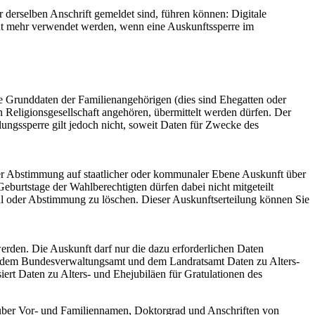
 derselben Anschrift gemeldet sind, führen können: Digitale
cht mehr verwendet werden, wenn eine Auskunftssperre im
ge Grunddaten der Familienangehörigen (dies sind Ehegatten oder
n Religionsgesellschaft angehören, übermittelt werden dürfen. Der
lungssperre gilt jedoch nicht, soweit Daten für Zwecke des
er Abstimmung auf staatlicher oder kommunaler Ebene Auskunft über
urtstage der Wahlberechtigten dürfen dabei nicht mitgeteilt
l oder Abstimmung zu löschen. Dieser Auskunftserteilung können Sie
erden. Die Auskunft darf nur die dazu erforderlichen Daten
n dem Bundesverwaltungsamt und dem Landratsamt Daten zu Alters-
ert Daten zu Alters- und Ehejubiläen für Gratulationen des
über Vor- und Familiennamen, Doktorgrad und Anschriften von