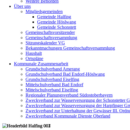
Weitere Behörden
Über uns
Mitgliedsgemeinden
Gemeinde Halfing
Gemeinde Höslwang
Gemeinde Schonstett
Gemeinschaftsvorsitzender
Gemeinschaftsversammlung
Sitzungskalender VG
Bekanntmachungen Gemeinschaftsversammlung
Haushalt
Ortspläne
Kommunale Zusammenarbeit
Grundschulverband Amerang
Grundschulverband Bad Endorf-Höslwang
Grundschulverband Eiselfing
Mittelschulverband Bad Endorf
Mittelschulverband Eiselfing
Regionaler Planungsverband Südostoberbayern
Zweckverband zur Wasserversorgung der Schonstetter 
Zweckverband zur Wasserversorgung der Harpfinger Gr
Zweckverband zur Unterhaltung der Gewässer III. Ordnu
Zweckverband Kommunale Dienste Oberland