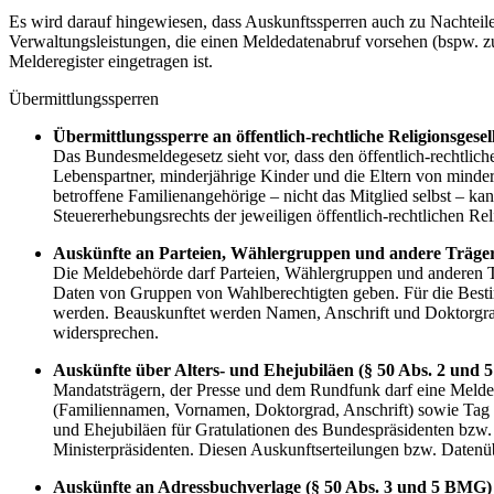
Es wird darauf hingewiesen, dass Auskunftssperren auch zu Nachteilen
Verwaltungsleistungen, die einen Meldedatenabruf vorsehen (bspw. z
Melderegister eingetragen ist.
Übermittlungssperren
Übermittlungssperre an öffentlich-rechtliche Religionsgese
Das Bundesmeldegesetz sieht vor, dass den öffentlich-rechtlic
Lebenspartner, minderjährige Kinder und die Eltern von minderj
betroffene Familienangehörige – nicht das Mitglied selbst – ka
Steuererhebungsrechts der jeweiligen öffentlich-rechtlichen Rel
Auskünfte an Parteien, Wählergruppen und andere Träge
Die Meldebehörde darf Parteien, Wählergruppen und anderen 
Daten von Gruppen von Wahlberechtigten geben. Für die Bestim
werden. Beauskunftet werden Namen, Anschrift und Doktorgrad
widersprechen.
Auskünfte über Alters- und Ehejubiläen (§ 50 Abs. 2 und
Mandatsträgern, der Presse und dem Rundfunk darf eine Meldere
(Familiennamen, Vornamen, Doktorgrad, Anschrift) sowie Tag
und Ehejubiläen für Gratulationen des Bundespräsidenten bzw. 
Ministerpräsidenten. Diesen Auskunftserteilungen bzw. Datenü
Auskünfte an Adressbuchverlage (§ 50 Abs. 3 und 5 BMG