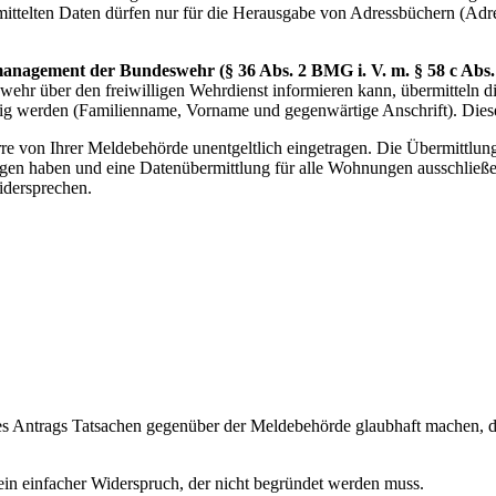
mittelten Daten dürfen nur für die Herausgabe von Adressbüchern (Ad
nagement der Bundeswehr (§ 36 Abs. 2 BMG i. V. m. § 58 c Abs. 
hr über den freiwilligen Wehrdienst informieren kann, übermitteln 
jährig werden (Familienname, Vorname und gegenwärtige Anschrift). Die
e von Ihrer Meldebehörde unentgeltlich eingetragen. Die Übermittlungs
n haben und eine Datenübermittlung für alle Wohnungen ausschließen
idersprechen.
s Antrags Tatsachen gegenüber der Meldebehörde glaubhaft machen, di
ein einfacher Widerspruch, der nicht begründet werden muss.