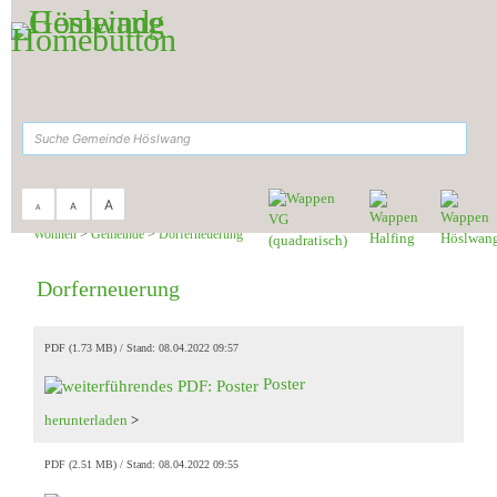
Zum Inhalt
,
zur Navigation
oder
zur Startseite
springen.
suchen
A
A
A
Sie sind hier:
Gemeinde Höslwang
>
Leben &
Wohnen
>
Gemeinde
>
Dorferneuerung
Dorferneuerung
PDF (1.73 MB)
Stand: 08.04.2022 09:57
Poster
herunterladen
>
PDF (2.51 MB)
Stand: 08.04.2022 09:55