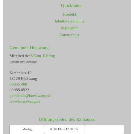
Quicklinks
Kontakt
Inhaltsverzeichnis
Impressum
Datenschutz
Gemeinde Höslwang
Mitglied der
VGem. Halfing
Rathaus der Gemeinde
Kirchplatz 12
83129 Höslwang
08055 488
08055 8523
gemeinde@hoeslwang.de
www.hoeslwang.de
Öffnungszeiten des Rathauses
Montag
08:00 Uhr – 12:00 Uhr