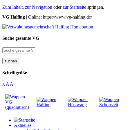
Zum Inhalt
,
zur Navigation
oder
zur Startseite
springen.
VG Halfing
| Online: https://www.vg-halfing.de/
Suche gesamte VG
suchen
Schriftgröße
A
A
A
Aktuelles