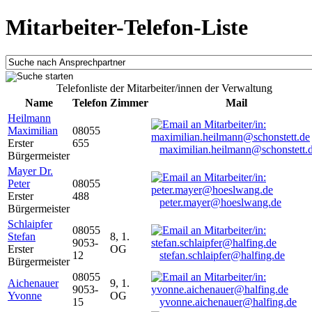
Mitarbeiter-Telefon-Liste
Telefonliste der Mitarbeiter/innen der Verwaltung
Name
Telefon
Zimmer
Mail
Heilmann
Maximilian
08055
Erster
655
maximilian.heilmann@schonstett.
Bürgermeister
Mayer Dr.
Peter
08055
Erster
488
peter.mayer@hoeslwang.de
Bürgermeister
Schlaipfer
08055
Stefan
8, 1.
9053-
Erster
OG
12
stefan.schlaipfer@halfing.de
Bürgermeister
08055
Aichenauer
9, 1.
9053-
Yvonne
OG
15
yvonne.aichenauer@halfing.de