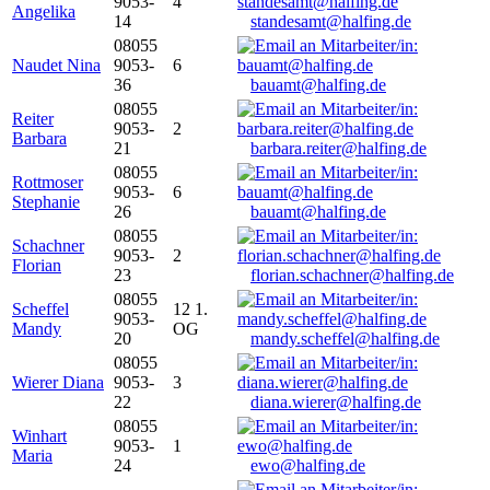
9053-
4
Angelika
14
standesamt@halfing.de
08055
Naudet Nina
9053-
6
36
bauamt@halfing.de
08055
Reiter
9053-
2
Barbara
21
barbara.reiter@halfing.de
08055
Rottmoser
9053-
6
Stephanie
26
bauamt@halfing.de
08055
Schachner
9053-
2
Florian
23
florian.schachner@halfing.de
08055
Scheffel
12 1.
9053-
Mandy
OG
20
mandy.scheffel@halfing.de
08055
Wierer Diana
9053-
3
22
diana.wierer@halfing.de
08055
Winhart
9053-
1
Maria
24
ewo@halfing.de