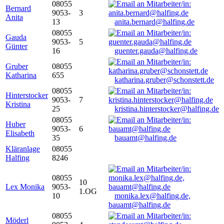
08055
Bernard
9053-
3
Anita
13
anita.bernard@halfing.de
08055
Gauda
9053-
5
Günter
16
guenter.gauda@halfing.de
Gruber
08055
Katharina
655
katharina.gruber@schonstett.de
08055
Hinterstocker
9053-
7
Kristina
25
kristina.hinterstocker@halfing.de
08055
Huber
9053-
6
Elisabeth
35
bauamt@halfing.de
Kläranlage
08055
Halfing
8246
08055
10
Lex Monika
9053-
1.OG
10
monika.lex@halfing.de,
bauamt@halfing.de
08055
Möderl