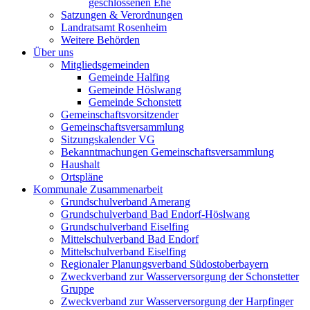
geschlossenen Ehe
Satzungen & Verordnungen
Landratsamt Rosenheim
Weitere Behörden
Über uns
Mitgliedsgemeinden
Gemeinde Halfing
Gemeinde Höslwang
Gemeinde Schonstett
Gemeinschaftsvorsitzender
Gemeinschaftsversammlung
Sitzungskalender VG
Bekanntmachungen Gemeinschaftsversammlung
Haushalt
Ortspläne
Kommunale Zusammenarbeit
Grundschulverband Amerang
Grundschulverband Bad Endorf-Höslwang
Grundschulverband Eiselfing
Mittelschulverband Bad Endorf
Mittelschulverband Eiselfing
Regionaler Planungsverband Südostoberbayern
Zweckverband zur Wasserversorgung der Schonstetter
Gruppe
Zweckverband zur Wasserversorgung der Harpfinger