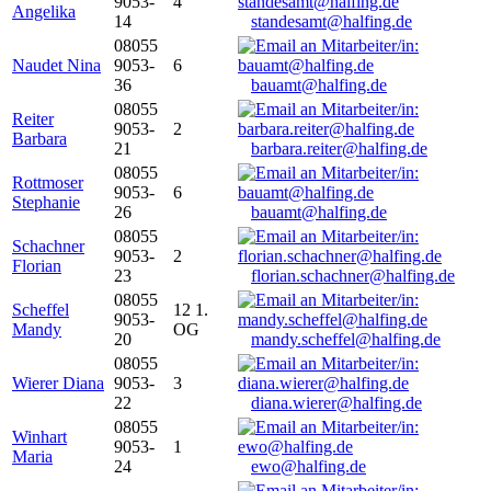
9053-
4
Angelika
14
standesamt@halfing.de
08055
Naudet Nina
9053-
6
36
bauamt@halfing.de
08055
Reiter
9053-
2
Barbara
21
barbara.reiter@halfing.de
08055
Rottmoser
9053-
6
Stephanie
26
bauamt@halfing.de
08055
Schachner
9053-
2
Florian
23
florian.schachner@halfing.de
08055
Scheffel
12 1.
9053-
Mandy
OG
20
mandy.scheffel@halfing.de
08055
Wierer Diana
9053-
3
22
diana.wierer@halfing.de
08055
Winhart
9053-
1
Maria
24
ewo@halfing.de