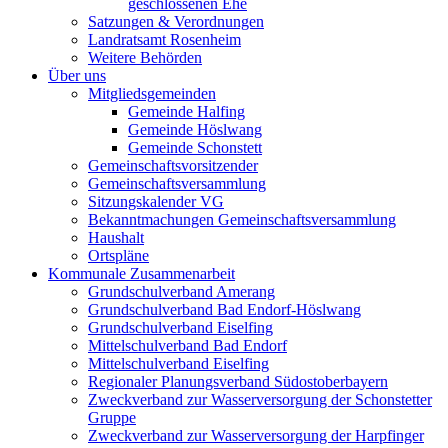
geschlossenen Ehe
Satzungen & Verordnungen
Landratsamt Rosenheim
Weitere Behörden
Über uns
Mitgliedsgemeinden
Gemeinde Halfing
Gemeinde Höslwang
Gemeinde Schonstett
Gemeinschaftsvorsitzender
Gemeinschaftsversammlung
Sitzungskalender VG
Bekanntmachungen Gemeinschaftsversammlung
Haushalt
Ortspläne
Kommunale Zusammenarbeit
Grundschulverband Amerang
Grundschulverband Bad Endorf-Höslwang
Grundschulverband Eiselfing
Mittelschulverband Bad Endorf
Mittelschulverband Eiselfing
Regionaler Planungsverband Südostoberbayern
Zweckverband zur Wasserversorgung der Schonstetter
Gruppe
Zweckverband zur Wasserversorgung der Harpfinger