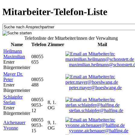
Mitarbeiter-Telefon-Liste
Telefonliste der Mitarbeiter/innen der Verwaltung
Name
Telefon
Zimmer
Mail
Heilmann
Maximilian
08055
Erster
655
maximilian.heilmann@schonstett.
Bürgermeister
Mayer Dr.
Peter
08055
Erster
488
peter.mayer@hoeslwang.de
Bürgermeister
Schlaipfer
08055
Stefan
8, 1.
9053-
Erster
OG
12
stefan.schlaipfer@halfing.de
Bürgermeister
08055
Aichenauer
9, 1.
9053-
Yvonne
OG
15
yvonne.aichenauer@halfing.de