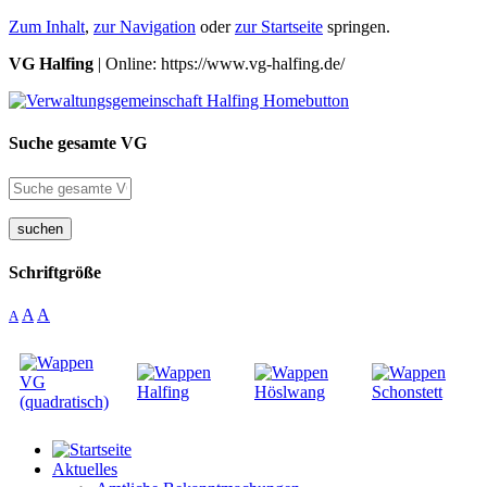
Zum Inhalt
,
zur Navigation
oder
zur Startseite
springen.
VG Halfing
| Online: https://www.vg-halfing.de/
Suche gesamte VG
suchen
Schriftgröße
A
A
A
Aktuelles