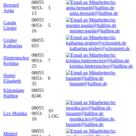
08055
Bernard
9053-
3
Anita
13
anita.bernard@halfing.de
08055
Gauda
9053-
5
Günter
16
guenter.gauda@halfing.de
Gruber
08055
Katharina
655
katharina.gruber@schonstett.de
08055
Hinterstocker
9053-
7
Kristina
25
kristina.hinterstocker@halfing.de
08055
Huber
9053-
6
Elisabeth
35
bauamt@halfing.de
Kläranlage
08055
Halfing
8246
08055
10
Lex Monika
9053-
1.OG
10
monika.lex@halfing.de,
bauamt@halfing.de
08055
Möderl