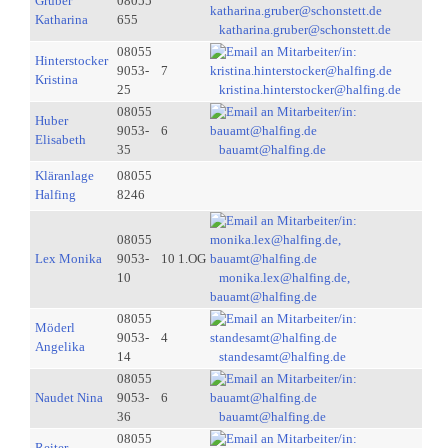
Gruber
08055
Katharina
655
katharina.gruber@schonstett.de
08055
Hinterstocker
9053-
7
Kristina
25
kristina.hinterstocker@halfing.de
08055
Huber
9053-
6
Elisabeth
35
bauamt@halfing.de
Kläranlage
08055
Halfing
8246
08055
Lex Monika
9053-
10 1.OG
10
monika.lex@halfing.de,
bauamt@halfing.de
08055
Möderl
9053-
4
Angelika
14
standesamt@halfing.de
08055
Naudet Nina
9053-
6
36
bauamt@halfing.de
08055
Reiter