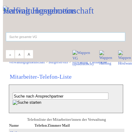
Zum Inhalt
,
zur Navigation
oder
zur Startseite
springen.
suchen
A
A
A
Sie sind hier:
Verwaltungsgemeinschaft
>
Bürgerservice
>
Verwaltung
>
Mitarbeiter
Mitarbeiter-Telefon-Liste
Telefonliste der Mitarbeiter/innen der Verwaltung
Name
Telefon
Zimmer
Mail