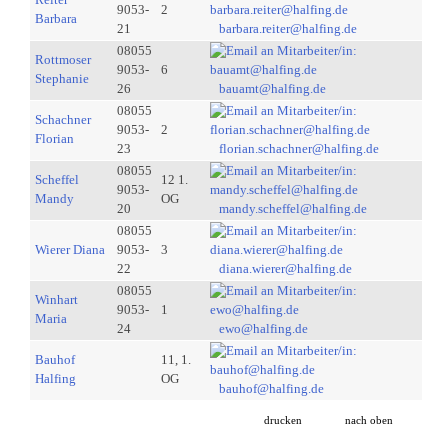
9053-
2
Barbara
21
barbara.reiter@halfing.de
08055
Rottmoser
9053-
6
Stephanie
26
bauamt@halfing.de
08055
Schachner
9053-
2
Florian
23
florian.schachner@halfing.de
08055
Scheffel
12 1.
9053-
Mandy
OG
20
mandy.scheffel@halfing.de
08055
Wierer Diana
9053-
3
22
diana.wierer@halfing.de
08055
Winhart
9053-
1
Maria
24
ewo@halfing.de
Bauhof
11, 1.
Halfing
OG
bauhof@halfing.de
drucken
nach oben