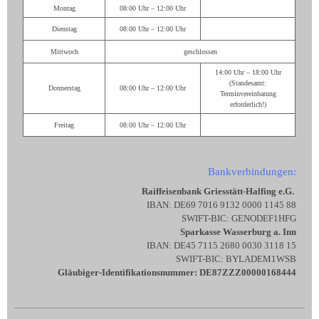
Montag
08:00 Uhr – 12:00 Uhr
Dienstag
08:00 Uhr – 12:00 Uhr
Mittwoch
geschlossen
14:00 Uhr – 18:00 Uhr
(Standesamt:
Donnerstag
08:00 Uhr – 12:00 Uhr
Terminvereinbarung
erforderlich!)
Freitag
08:00 Uhr – 12:00 Uhr
Bankverbindungen:
Raiffeisenbank Griesstätt-Halfing e.G.
IBAN: DE69 7016 9132 0000 1145 88
SWIFT-BIC: GENODEF1HFG
Sparkasse Wasserburg a. Inn
IBAN: DE45 7115 2680 0030 3118 15
SWIFT-BIC: BYLADEM1WSB
Gläubiger-Identifikationsnummer: DE87ZZZ00000168444