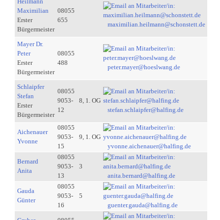
Heilmann
Maximilian
08055
Erster
655
maximilian.heilmann@schonstett.de
Bürgermeister
Mayer Dr.
Peter
08055
Erster
488
peter.mayer@hoeslwang.de
Bürgermeister
Schlaipfer
08055
Stefan
9053-
8, 1. OG
Erster
12
stefan.schlaipfer@halfing.de
Bürgermeister
08055
Aichenauer
9053-
9, 1. OG
Yvonne
15
yvonne.aichenauer@halfing.de
08055
Bernard
9053-
3
Anita
13
anita.bernard@halfing.de
08055
Gauda
9053-
5
Günter
16
guenter.gauda@halfing.de