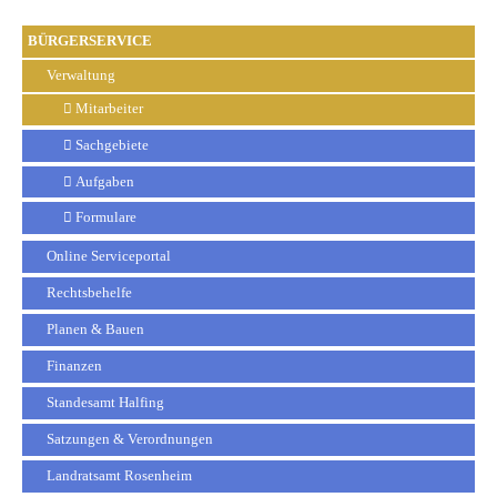
BÜRGERSERVICE
Verwaltung
Mitarbeiter
Sachgebiete
Aufgaben
Formulare
Online Serviceportal
Rechtsbehelfe
Planen & Bauen
Finanzen
Standesamt Halfing
Satzungen & Verordnungen
Landratsamt Rosenheim