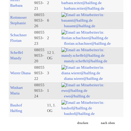
9053-
2
Barbara
21
barbara.reiter@halfing.de
08055
Rottmoser
9053-
6
Stephanie
26
bauamt@halfing.de
08055
Schachner
9053-
2
Florian
23
florian.schachner@halfing.de
08055
Scheffel
12 1.
9053-
Mandy
OG
20
mandy.scheffel@halfing.de
08055
Wierer Diana
9053-
3
22
diana.wierer@halfing.de
08055
Winhart
9053-
1
Maria
24
ewo@halfing.de
Bauhof
11, 1.
Halfing
OG
bauhof@halfing.de
drucken
nach oben