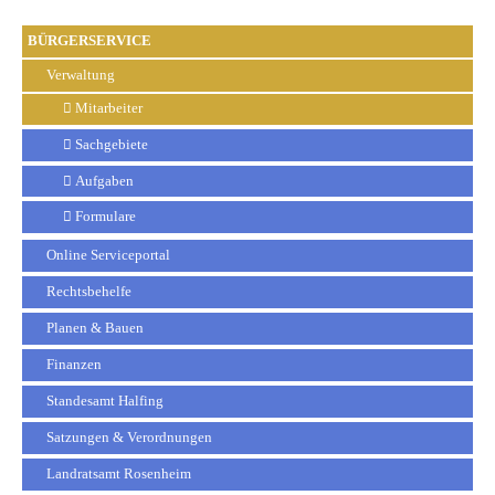
BÜRGERSERVICE
Verwaltung
Mitarbeiter
Sachgebiete
Aufgaben
Formulare
Online Serviceportal
Rechtsbehelfe
Planen & Bauen
Finanzen
Standesamt Halfing
Satzungen & Verordnungen
Landratsamt Rosenheim