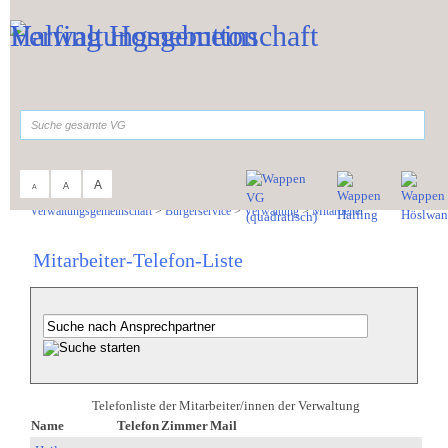
Zum Inhalt
,
zur Navigation
oder
zur Startseite
springen.
suchen
A
A
A
Sie sind hier:
Verwaltungsgemeinschaft
>
Bürgerservice
>
Verwaltung
>
Mitarbeiter
Mitarbeiter-Telefon-Liste
Telefonliste der Mitarbeiter/innen der Verwaltung
Name
Telefon
Zimmer
Mail