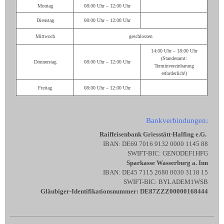
Montag
08:00 Uhr – 12:00 Uhr
Dienstag
08:00 Uhr – 12:00 Uhr
Mittwoch
geschlossen
14:00 Uhr – 18:00 Uhr
(Standesamt:
Donnerstag
08:00 Uhr – 12:00 Uhr
Terminvereinbarung
erforderlich!)
Freitag
08:00 Uhr – 12:00 Uhr
Bankverbindungen:
Raiffeisenbank Griesstätt-Halfing e.G.
IBAN: DE69 7016 9132 0000 1145 88
SWIFT-BIC: GENODEF1HFG
Sparkasse Wasserburg a. Inn
IBAN: DE45 7115 2680 0030 3118 15
SWIFT-BIC: BYLADEM1WSB
Gläubiger-Identifikationsnummer: DE87ZZZ00000168444