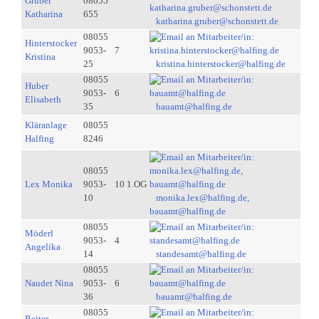
Gruber
08055
Katharina
655
katharina.gruber@schonstett.de
08055
Hinterstocker
9053-
7
Kristina
25
kristina.hinterstocker@halfing.de
08055
Huber
9053-
6
Elisabeth
35
bauamt@halfing.de
Kläranlage
08055
Halfing
8246
08055
Lex Monika
9053-
10 1.OG
10
monika.lex@halfing.de,
bauamt@halfing.de
08055
Möderl
9053-
4
Angelika
14
standesamt@halfing.de
08055
Naudet Nina
9053-
6
36
bauamt@halfing.de
08055
Reiter