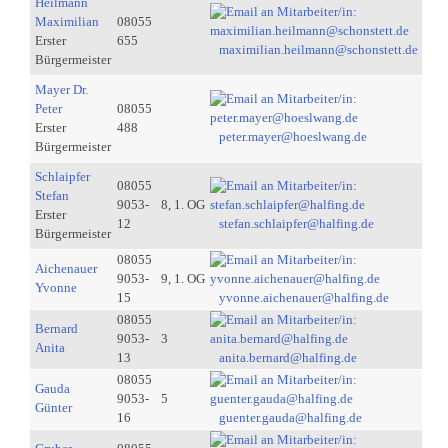
Heilmann
Maximilian
08055
Erster
655
maximilian.heilmann@schonstett.de
Bürgermeister
Mayer Dr.
Peter
08055
Erster
488
peter.mayer@hoeslwang.de
Bürgermeister
Schlaipfer
08055
Stefan
9053-
8, 1. OG
Erster
12
stefan.schlaipfer@halfing.de
Bürgermeister
08055
Aichenauer
9053-
9, 1. OG
Yvonne
15
yvonne.aichenauer@halfing.de
08055
Bernard
9053-
3
Anita
13
anita.bernard@halfing.de
08055
Gauda
9053-
5
Günter
16
guenter.gauda@halfing.de