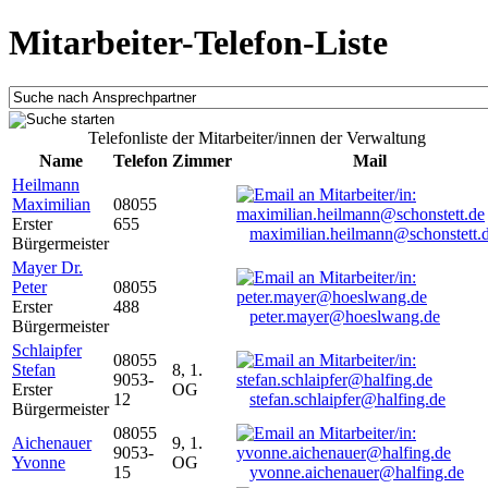
Mitarbeiter-Telefon-Liste
Telefonliste der Mitarbeiter/innen der Verwaltung
Name
Telefon
Zimmer
Mail
Heilmann
Maximilian
08055
Erster
655
maximilian.heilmann@schonstett.
Bürgermeister
Mayer Dr.
Peter
08055
Erster
488
peter.mayer@hoeslwang.de
Bürgermeister
Schlaipfer
08055
Stefan
8, 1.
9053-
Erster
OG
12
stefan.schlaipfer@halfing.de
Bürgermeister
08055
Aichenauer
9, 1.
9053-
Yvonne
OG
15
yvonne.aichenauer@halfing.de