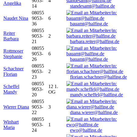
9053-
4
Angelika
14
standesamt@halfing.de
08055
Naudet Nina
9053-
6
36
bauamt@halfing.de
08055
Reiter
9053-
2
Barbara
21
barbara.reiter@halfing.de
08055
Rottmoser
9053-
6
Stephanie
26
bauamt@halfing.de
08055
Schachner
9053-
2
Florian
23
florian.schachner@halfing.de
08055
Scheffel
12 1.
9053-
Mandy
OG
20
mandy.scheffel@halfing.de
08055
Wierer Diana
9053-
3
22
diana.wierer@halfing.de
08055
Winhart
9053-
1
Maria
24
ewo@halfing.de