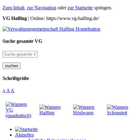
Zum Inhalt
,
zur Navigation
oder
zur Startseite
springen.
VG Halfing
| Online: https://www.vg-halfing.de/
Suche gesamte VG
suchen
Schriftgröße
A
A
A
Aktuelles