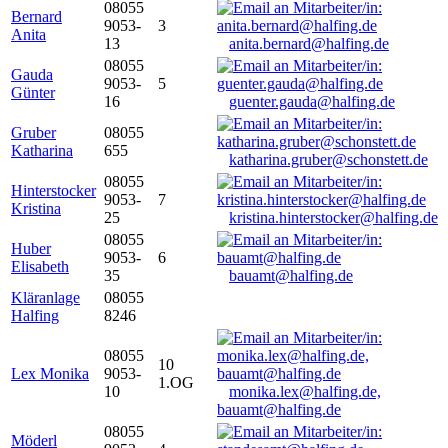
08055
Bernard
9053-
3
Anita
13
anita.bernard@halfing.de
08055
Gauda
9053-
5
Günter
16
guenter.gauda@halfing.de
Gruber
08055
Katharina
655
katharina.gruber@schonstett.de
08055
Hinterstocker
9053-
7
Kristina
25
kristina.hinterstocker@halfing.de
08055
Huber
9053-
6
Elisabeth
35
bauamt@halfing.de
Kläranlage
08055
Halfing
8246
08055
10
Lex Monika
9053-
1.OG
10
monika.lex@halfing.de,
bauamt@halfing.de
08055
Möderl