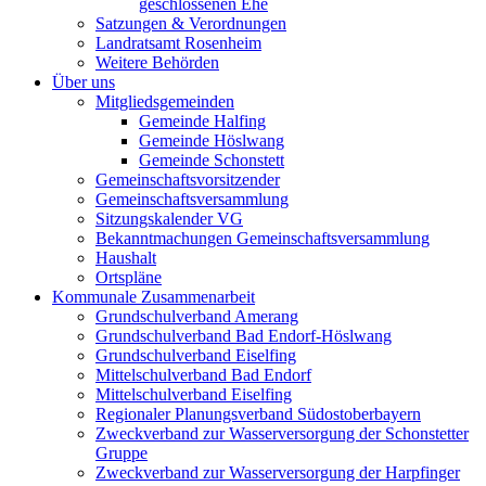
geschlossenen Ehe
Satzungen & Verordnungen
Landratsamt Rosenheim
Weitere Behörden
Über uns
Mitgliedsgemeinden
Gemeinde Halfing
Gemeinde Höslwang
Gemeinde Schonstett
Gemeinschaftsvorsitzender
Gemeinschaftsversammlung
Sitzungskalender VG
Bekanntmachungen Gemeinschaftsversammlung
Haushalt
Ortspläne
Kommunale Zusammenarbeit
Grundschulverband Amerang
Grundschulverband Bad Endorf-Höslwang
Grundschulverband Eiselfing
Mittelschulverband Bad Endorf
Mittelschulverband Eiselfing
Regionaler Planungsverband Südostoberbayern
Zweckverband zur Wasserversorgung der Schonstetter
Gruppe
Zweckverband zur Wasserversorgung der Harpfinger