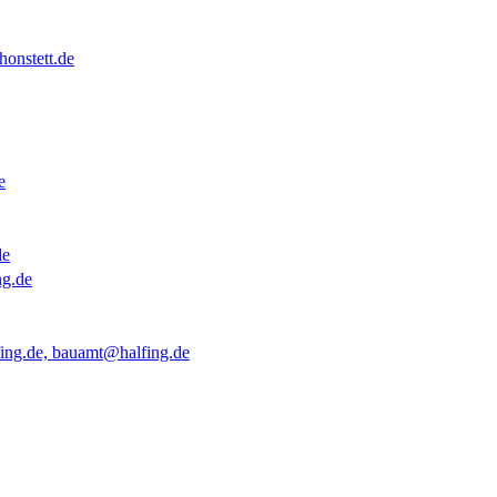
onstett.de
e
de
ng.de
ing.de, bauamt@halfing.de