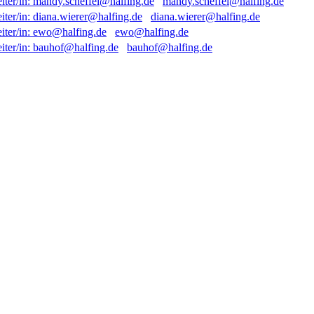
mandy.scheffel@halfing.de
diana.wierer@halfing.de
ewo@halfing.de
bauhof@halfing.de