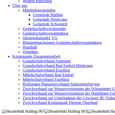
Weitere Behörden
Über uns
Mitgliedsgemeinden
Gemeinde Halfing
Gemeinde Höslwang
Gemeinde Schonstett
Gemeinschaftsvorsitzender
Gemeinschaftsversammlung
Sitzungskalender VG
Bekanntmachungen Gemeinschaftsversammlung
Haushalt
Ortspläne
Kommunale Zusammenarbeit
Grundschulverband Amerang
Grundschulverband Bad Endorf-Höslwang
Grundschulverband Eiselfing
Mittelschulverband Bad Endorf
Mittelschulverband Eiselfing
Regionaler Planungsverband Südostoberbayern
Zweckverband zur Wasserversorgung der Schonstetter 
Zweckverband zur Wasserversorgung der Harpfinger Gr
Zweckverband zur Unterhaltung der Gewässer III. Ordnu
Zweckverband Kommunale Dienste Oberland