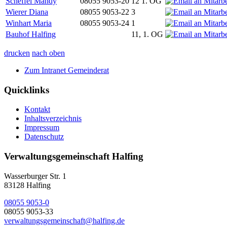
Scheffel Mandy
08055 9053-20
12 1. OG
Wierer Diana
08055 9053-22
3
Winhart Maria
08055 9053-24
1
Bauhof Halfing
11, 1. OG
drucken
nach oben
Zum Intranet Gemeinderat
Quicklinks
Kontakt
Inhaltsverzeichnis
Impressum
Datenschutz
Verwaltungsgemeinschaft Halfing
Wasserburger Str. 1
83128 Halfing
08055 9053-0
08055 9053-33
verwaltungsgemeinschaft@halfing.de