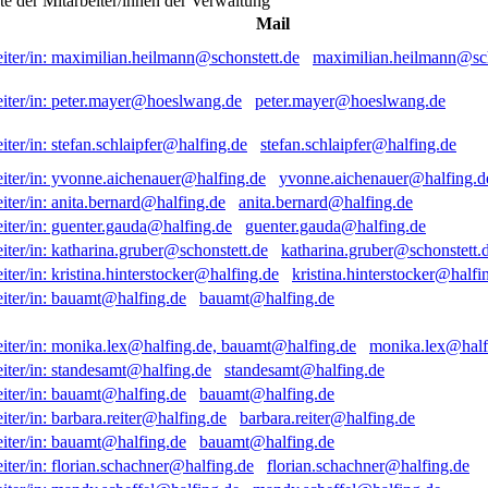
ste der Mitarbeiter/innen der Verwaltung
Mail
maximilian.heilmann@sch
peter.mayer@hoeslwang.de
stefan.schlaipfer@halfing.de
yvonne.aichenauer@halfing.d
anita.bernard@halfing.de
guenter.gauda@halfing.de
katharina.gruber@schonstett.
kristina.hinterstocker@halfi
bauamt@halfing.de
monika.lex@half
standesamt@halfing.de
bauamt@halfing.de
barbara.reiter@halfing.de
bauamt@halfing.de
florian.schachner@halfing.de