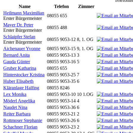
Telefonli
Name
Telefon
Zimmer
Heilmann Maximilian
08055 655
Erster Bürgermeister
Mayer Dr. Peter
08055 488
Erster Bürgermeister
Schlaipfer Stefan
08055 9053-12
8, 1. OG
Erster Bürgermeister
Aichenauer Yvonne
08055 9053-15
9, 1. OG
Bernard Anita
08055 9053-13
3
Gauda Günter
08055 9053-16
5
Gruber Katharina
08055 655
Hinterstocker Kristina
08055 9053-25
7
Huber Elisabeth
08055 9053-35
6
Kläranlage Halfing
08055 8246
Lex Monika
08055 9053-10
10 1.OG
Möderl Angelika
08055 9053-14
4
Naudet Nina
08055 9053-36
6
Reiter Barbara
08055 9053-21
2
Rottmoser Stephanie
08055 9053-26
6
Schachner Florian
08055 9053-23
2