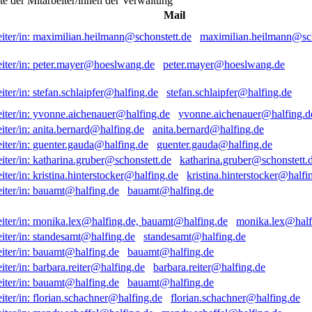
ste der Mitarbeiter/innen der Verwaltung
Mail
maximilian.heilmann@sch
peter.mayer@hoeslwang.de
stefan.schlaipfer@halfing.de
yvonne.aichenauer@halfing.d
anita.bernard@halfing.de
guenter.gauda@halfing.de
katharina.gruber@schonstett.
kristina.hinterstocker@halfi
bauamt@halfing.de
monika.lex@half
standesamt@halfing.de
bauamt@halfing.de
barbara.reiter@halfing.de
bauamt@halfing.de
florian.schachner@halfing.de