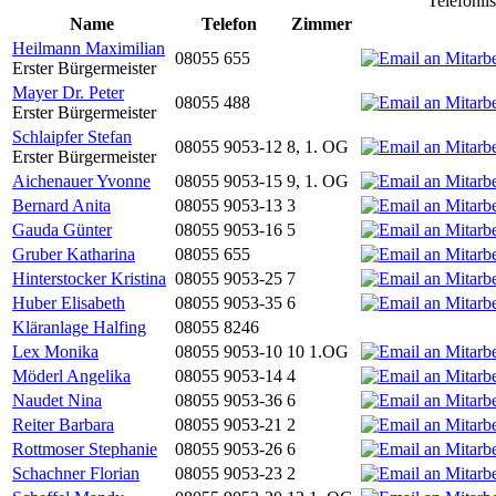
Telefonli
Name
Telefon
Zimmer
Heilmann Maximilian
08055 655
Erster Bürgermeister
Mayer Dr. Peter
08055 488
Erster Bürgermeister
Schlaipfer Stefan
08055 9053-12
8, 1. OG
Erster Bürgermeister
Aichenauer Yvonne
08055 9053-15
9, 1. OG
Bernard Anita
08055 9053-13
3
Gauda Günter
08055 9053-16
5
Gruber Katharina
08055 655
Hinterstocker Kristina
08055 9053-25
7
Huber Elisabeth
08055 9053-35
6
Kläranlage Halfing
08055 8246
Lex Monika
08055 9053-10
10 1.OG
Möderl Angelika
08055 9053-14
4
Naudet Nina
08055 9053-36
6
Reiter Barbara
08055 9053-21
2
Rottmoser Stephanie
08055 9053-26
6
Schachner Florian
08055 9053-23
2