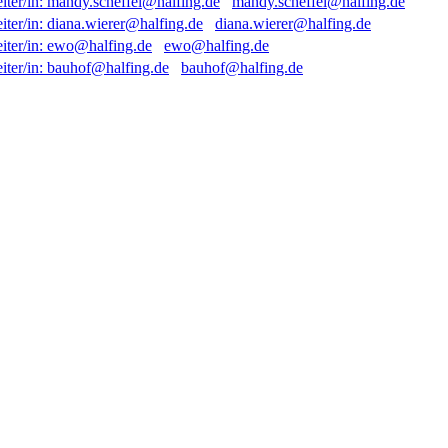
mandy.scheffel@halfing.de
diana.wierer@halfing.de
ewo@halfing.de
bauhof@halfing.de