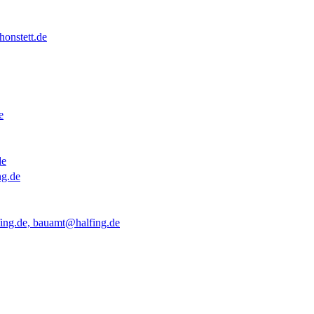
onstett.de
e
de
ng.de
ing.de, bauamt@halfing.de