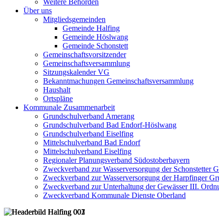
Weitere Behörden
Über uns
Mitgliedsgemeinden
Gemeinde Halfing
Gemeinde Höslwang
Gemeinde Schonstett
Gemeinschaftsvorsitzender
Gemeinschaftsversammlung
Sitzungskalender VG
Bekanntmachungen Gemeinschaftsversammlung
Haushalt
Ortspläne
Kommunale Zusammenarbeit
Grundschulverband Amerang
Grundschulverband Bad Endorf-Höslwang
Grundschulverband Eiselfing
Mittelschulverband Bad Endorf
Mittelschulverband Eiselfing
Regionaler Planungsverband Südostoberbayern
Zweckverband zur Wasserversorgung der Schonstetter 
Zweckverband zur Wasserversorgung der Harpfinger Gr
Zweckverband zur Unterhaltung der Gewässer III. Ordnu
Zweckverband Kommunale Dienste Oberland