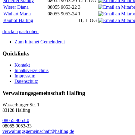
Scheffel Mandy
08055 9053-20
12 1. OG
Wierer Diana
08055 9053-22
3
Winhart Maria
08055 9053-24
1
Bauhof Halfing
11, 1. OG
drucken
nach oben
Zum Intranet Gemeinderat
Quicklinks
Kontakt
Inhaltsverzeichnis
Impressum
Datenschutz
Verwaltungsgemeinschaft Halfing
Wasserburger Str. 1
83128 Halfing
08055 9053-0
08055 9053-33
verwaltungsgemeinschaft@halfing.de