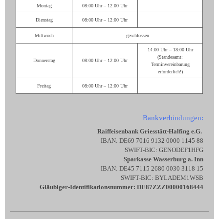
Montag
08:00 Uhr – 12:00 Uhr
Dienstag
08:00 Uhr – 12:00 Uhr
Mittwoch
geschlossen
14:00 Uhr – 18:00 Uhr
(Standesamt:
Donnerstag
08:00 Uhr – 12:00 Uhr
Terminvereinbarung
erforderlich!)
Freitag
08:00 Uhr – 12:00 Uhr
Bankverbindungen:
Raiffeisenbank Griesstätt-Halfing e.G.
IBAN: DE69 7016 9132 0000 1145 88
SWIFT-BIC: GENODEF1HFG
Sparkasse Wasserburg a. Inn
IBAN: DE45 7115 2680 0030 3118 15
SWIFT-BIC: BYLADEM1WSB
Gläubiger-Identifikationsnummer: DE87ZZZ00000168444