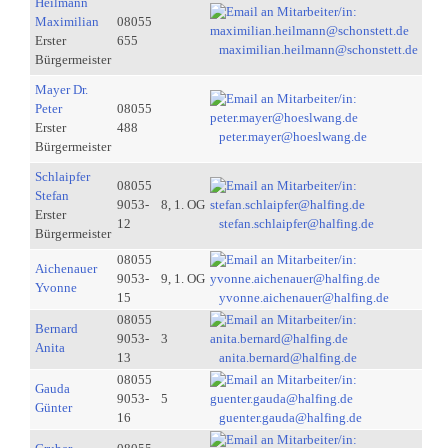
Heilmann
Maximilian
08055
Erster
655
maximilian.heilmann@schonstett.de
Bürgermeister
Mayer Dr.
Peter
08055
Erster
488
peter.mayer@hoeslwang.de
Bürgermeister
Schlaipfer
08055
Stefan
9053-
8, 1. OG
Erster
12
stefan.schlaipfer@halfing.de
Bürgermeister
08055
Aichenauer
9053-
9, 1. OG
Yvonne
15
yvonne.aichenauer@halfing.de
08055
Bernard
9053-
3
Anita
13
anita.bernard@halfing.de
08055
Gauda
9053-
5
Günter
16
guenter.gauda@halfing.de