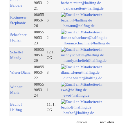
9053-
2
Barbara
21
barbara.reiter@halfing.de
08055
Rottmoser
9053-
6
Stephanie
26
bauamt@halfing.de
08055
Schachner
9053-
2
Florian
23
florian.schachner@halfing.de
08055
Scheffel
12 1.
9053-
Mandy
OG
20
mandy.scheffel@halfing.de
08055
Wierer Diana
9053-
3
22
diana.wierer@halfing.de
08055
Winhart
9053-
1
Maria
24
ewo@halfing.de
Bauhof
11, 1.
Halfing
OG
bauhof@halfing.de
drucken
nach oben