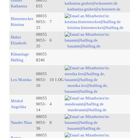
Gruber
08055
Katharina
655
katharina.gruber@schonstett.de
08055
Hinterstocker
9053-
7
Kristina
25
kristina.hinterstocker@halfing.de
08055
Huber
9053-
6
Elisabeth
35
bauamt@halfing.de
Kläranlage
08055
Halfing
8246
08055
Lex Monika
9053-
10 1.OG
10
monika.lex@halfing.de,
bauamt@halfing.de
08055
Möderl
9053-
4
Angelika
14
standesamt@halfing.de
08055
Naudet Nina
9053-
6
36
bauamt@halfing.de
08055
Reiter