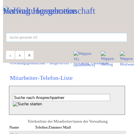
Zum Inhalt
,
zur Navigation
oder
zur Startseite
springen.
suchen
A
A
A
Sie sind hier:
Verwaltungsgemeinschaft
>
Bürgerservice
>
Verwaltung
>
Mitarbeiter
Mitarbeiter-Telefon-Liste
Telefonliste der Mitarbeiter/innen der Verwaltung
Name
Telefon
Zimmer
Mail