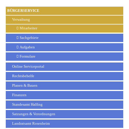
BÜRGERSERVICE
Verwaltung
Mitarbeiter
Sachgebiete
Aufgaben
Formulare
Online Serviceportal
Rechtsbehelfe
Planen & Bauen
Finanzen
Standesamt Halfing
Satzungen & Verordnungen
Landratsamt Rosenheim