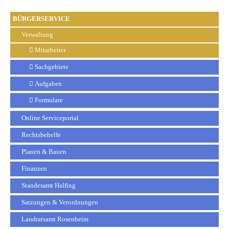
BÜRGERSERVICE
Verwaltung
Mitarbeiter
Sachgebiete
Aufgaben
Formulare
Online Serviceportal
Rechtsbehelfe
Planen & Bauen
Finanzen
Standesamt Halfing
Satzungen & Verordnungen
Landratsamt Rosenheim