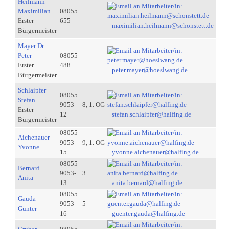
Heilmann
Maximilian
08055
Erster
655
maximilian.heilmann@schonstett.de
Bürgermeister
Mayer Dr.
Peter
08055
Erster
488
peter.mayer@hoeslwang.de
Bürgermeister
Schlaipfer
08055
Stefan
9053-
8, 1. OG
Erster
12
stefan.schlaipfer@halfing.de
Bürgermeister
08055
Aichenauer
9053-
9, 1. OG
Yvonne
15
yvonne.aichenauer@halfing.de
08055
Bernard
9053-
3
Anita
13
anita.bernard@halfing.de
08055
Gauda
9053-
5
Günter
16
guenter.gauda@halfing.de