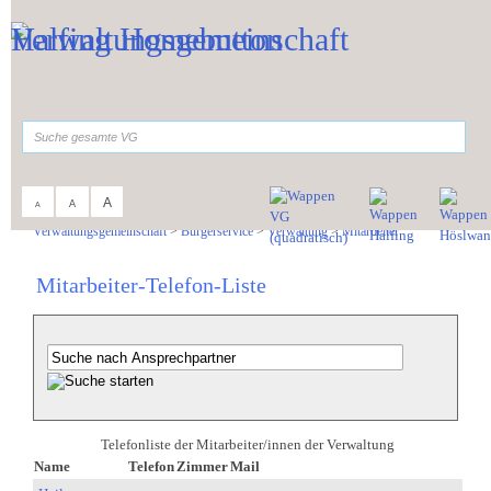
Zum Inhalt
,
zur Navigation
oder
zur Startseite
springen.
suchen
A
A
A
Sie sind hier:
Verwaltungsgemeinschaft
>
Bürgerservice
>
Verwaltung
>
Mitarbeiter
Mitarbeiter-Telefon-Liste
Telefonliste der Mitarbeiter/innen der Verwaltung
Name
Telefon
Zimmer
Mail