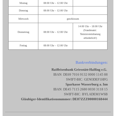
Montag
08:00 Uhr – 12:00 Uhr
Dienstag
08:00 Uhr – 12:00 Uhr
Mittwoch
geschlossen
14:00 Uhr – 18:00 Uhr
(Standesamt:
Donnerstag
08:00 Uhr – 12:00 Uhr
Terminvereinbarung
erforderlich!)
Freitag
08:00 Uhr – 12:00 Uhr
Bankverbindungen:
Raiffeisenbank Griesstätt-Halfing e.G.
IBAN: DE69 7016 9132 0000 1145 88
SWIFT-BIC: GENODEF1HFG
Sparkasse Wasserburg a. Inn
IBAN: DE45 7115 2680 0030 3118 15
SWIFT-BIC: BYLADEM1WSB
Gläubiger-Identifikationsnummer: DE87ZZZ00000168444