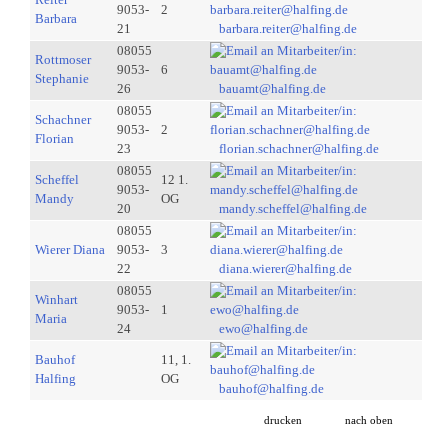
9053-
2
Barbara
21
barbara.reiter@halfing.de
08055
Rottmoser
9053-
6
Stephanie
26
bauamt@halfing.de
08055
Schachner
9053-
2
Florian
23
florian.schachner@halfing.de
08055
Scheffel
12 1.
9053-
Mandy
OG
20
mandy.scheffel@halfing.de
08055
Wierer Diana
9053-
3
22
diana.wierer@halfing.de
08055
Winhart
9053-
1
Maria
24
ewo@halfing.de
Bauhof
11, 1.
Halfing
OG
bauhof@halfing.de
drucken
nach oben