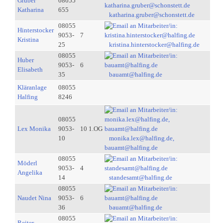
Gruber
08055
Katharina
655
katharina.gruber@schonstett.de
08055
Hinterstocker
9053-
7
Kristina
25
kristina.hinterstocker@halfing.de
08055
Huber
9053-
6
Elisabeth
35
bauamt@halfing.de
Kläranlage
08055
Halfing
8246
08055
Lex Monika
9053-
10 1.OG
10
monika.lex@halfing.de,
bauamt@halfing.de
08055
Möderl
9053-
4
Angelika
14
standesamt@halfing.de
08055
Naudet Nina
9053-
6
36
bauamt@halfing.de
08055
Reiter