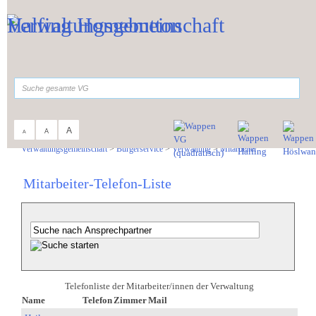
Zum Inhalt
,
zur Navigation
oder
zur Startseite
springen.
suchen
A
A
A
Sie sind hier:
Verwaltungsgemeinschaft
>
Bürgerservice
>
Verwaltung
>
Mitarbeiter
Mitarbeiter-Telefon-Liste
Telefonliste der Mitarbeiter/innen der Verwaltung
Name
Telefon
Zimmer
Mail