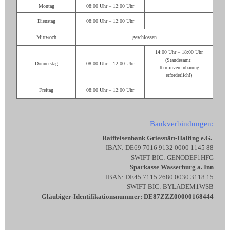
Montag
08:00 Uhr – 12:00 Uhr
Dienstag
08:00 Uhr – 12:00 Uhr
Mittwoch
geschlossen
14:00 Uhr – 18:00 Uhr
(Standesamt:
Donnerstag
08:00 Uhr – 12:00 Uhr
Terminvereinbarung
erforderlich!)
Freitag
08:00 Uhr – 12:00 Uhr
Bankverbindungen:
Raiffeisenbank Griesstätt-Halfing e.G.
IBAN: DE69 7016 9132 0000 1145 88
SWIFT-BIC: GENODEF1HFG
Sparkasse Wasserburg a. Inn
IBAN: DE45 7115 2680 0030 3118 15
SWIFT-BIC: BYLADEM1WSB
Gläubiger-Identifikationsnummer: DE87ZZZ00000168444