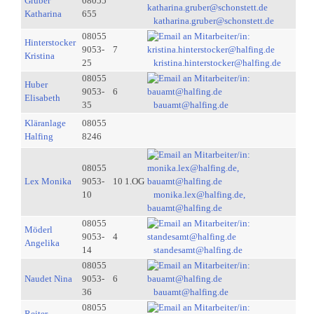
Gruber
08055
Katharina
655
katharina.gruber@schonstett.de
08055
Hinterstocker
9053-
7
Kristina
25
kristina.hinterstocker@halfing.de
08055
Huber
9053-
6
Elisabeth
35
bauamt@halfing.de
Kläranlage
08055
Halfing
8246
08055
Lex Monika
9053-
10 1.OG
10
monika.lex@halfing.de,
bauamt@halfing.de
08055
Möderl
9053-
4
Angelika
14
standesamt@halfing.de
08055
Naudet Nina
9053-
6
36
bauamt@halfing.de
08055
Reiter