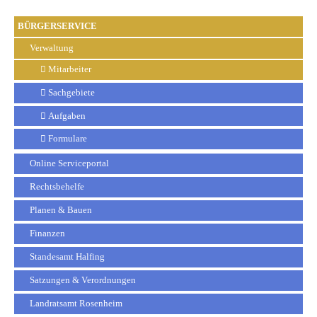
BÜRGERSERVICE
Verwaltung
Mitarbeiter
Sachgebiete
Aufgaben
Formulare
Online Serviceportal
Rechtsbehelfe
Planen & Bauen
Finanzen
Standesamt Halfing
Satzungen & Verordnungen
Landratsamt Rosenheim