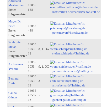
Heilmann
Maximilian
08055
Erster
655
maximilian.heilmann@schonstett.de
Bürgermeister
Mayer Dr.
Peter
08055
Erster
488
peter.mayer@hoeslwang.de
Bürgermeister
Schlaipfer
08055
Stefan
9053-
8, 1. OG
Erster
12
stefan.schlaipfer@halfing.de
Bürgermeister
08055
Aichenauer
9053-
9, 1. OG
Yvonne
15
yvonne.aichenauer@halfing.de
08055
Bernard
9053-
3
Anita
13
anita.bernard@halfing.de
08055
Gauda
9053-
5
Günter
16
guenter.gauda@halfing.de