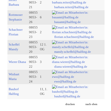
9053-
2
Barbara
21
barbara.reiter@halfing.de
08055
Rottmoser
9053-
6
Stephanie
26
bauamt@halfing.de
08055
Schachner
9053-
2
Florian
23
florian.schachner@halfing.de
08055
Scheffel
12 1.
9053-
Mandy
OG
20
mandy.scheffel@halfing.de
08055
Wierer Diana
9053-
3
22
diana.wierer@halfing.de
08055
Winhart
9053-
1
Maria
24
ewo@halfing.de
Bauhof
11, 1.
Halfing
OG
bauhof@halfing.de
drucken
nach oben