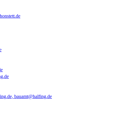
onstett.de
e
de
ng.de
ing.de, bauamt@halfing.de