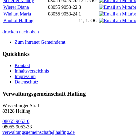
Scheffel Mandy
08055 9053-20
12 1. OG
Wierer Diana
08055 9053-22
3
Winhart Maria
08055 9053-24
1
Bauhof Halfing
11, 1. OG
drucken
nach oben
Zum Intranet Gemeinderat
Quicklinks
Kontakt
Inhaltsverzeichnis
Impressum
Datenschutz
Verwaltungsgemeinschaft Halfing
Wasserburger Str. 1
83128 Halfing
08055 9053-0
08055 9053-33
verwaltungsgemeinschaft@halfing.de