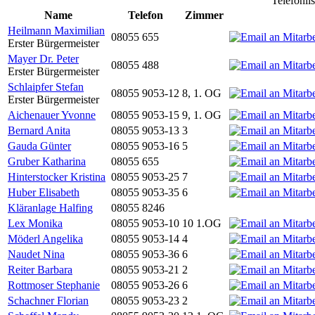
Telefonli
Name
Telefon
Zimmer
Heilmann Maximilian
08055 655
Erster Bürgermeister
Mayer Dr. Peter
08055 488
Erster Bürgermeister
Schlaipfer Stefan
08055 9053-12
8, 1. OG
Erster Bürgermeister
Aichenauer Yvonne
08055 9053-15
9, 1. OG
Bernard Anita
08055 9053-13
3
Gauda Günter
08055 9053-16
5
Gruber Katharina
08055 655
Hinterstocker Kristina
08055 9053-25
7
Huber Elisabeth
08055 9053-35
6
Kläranlage Halfing
08055 8246
Lex Monika
08055 9053-10
10 1.OG
Möderl Angelika
08055 9053-14
4
Naudet Nina
08055 9053-36
6
Reiter Barbara
08055 9053-21
2
Rottmoser Stephanie
08055 9053-26
6
Schachner Florian
08055 9053-23
2