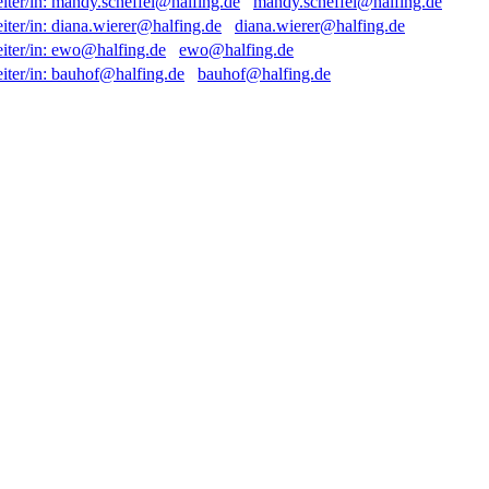
mandy.scheffel@halfing.de
diana.wierer@halfing.de
ewo@halfing.de
bauhof@halfing.de