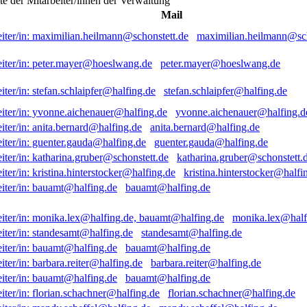
ste der Mitarbeiter/innen der Verwaltung
Mail
maximilian.heilmann@sch
peter.mayer@hoeslwang.de
stefan.schlaipfer@halfing.de
yvonne.aichenauer@halfing.d
anita.bernard@halfing.de
guenter.gauda@halfing.de
katharina.gruber@schonstett.
kristina.hinterstocker@halfi
bauamt@halfing.de
monika.lex@half
standesamt@halfing.de
bauamt@halfing.de
barbara.reiter@halfing.de
bauamt@halfing.de
florian.schachner@halfing.de