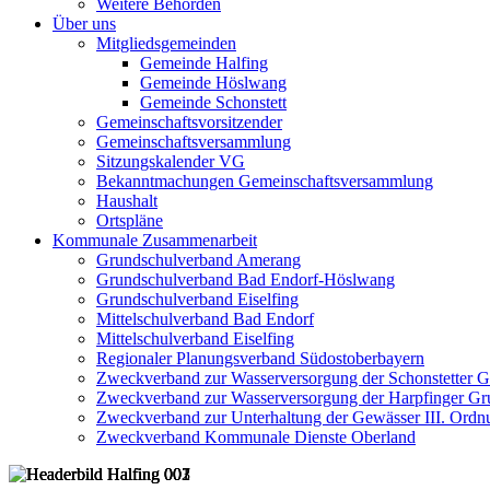
Weitere Behörden
Über uns
Mitgliedsgemeinden
Gemeinde Halfing
Gemeinde Höslwang
Gemeinde Schonstett
Gemeinschaftsvorsitzender
Gemeinschaftsversammlung
Sitzungskalender VG
Bekanntmachungen Gemeinschaftsversammlung
Haushalt
Ortspläne
Kommunale Zusammenarbeit
Grundschulverband Amerang
Grundschulverband Bad Endorf-Höslwang
Grundschulverband Eiselfing
Mittelschulverband Bad Endorf
Mittelschulverband Eiselfing
Regionaler Planungsverband Südostoberbayern
Zweckverband zur Wasserversorgung der Schonstetter 
Zweckverband zur Wasserversorgung der Harpfinger Gr
Zweckverband zur Unterhaltung der Gewässer III. Ordnu
Zweckverband Kommunale Dienste Oberland