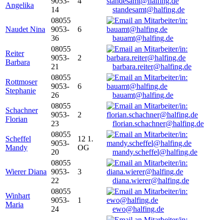
9053-
4
Angelika
14
standesamt@halfing.de
08055
Naudet Nina
9053-
6
36
bauamt@halfing.de
08055
Reiter
9053-
2
Barbara
21
barbara.reiter@halfing.de
08055
Rottmoser
9053-
6
Stephanie
26
bauamt@halfing.de
08055
Schachner
9053-
2
Florian
23
florian.schachner@halfing.de
08055
Scheffel
12 1.
9053-
Mandy
OG
20
mandy.scheffel@halfing.de
08055
Wierer Diana
9053-
3
22
diana.wierer@halfing.de
08055
Winhart
9053-
1
Maria
24
ewo@halfing.de