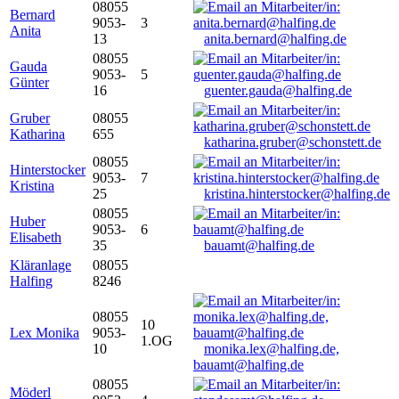
08055
Bernard
9053-
3
Anita
13
anita.bernard@halfing.de
08055
Gauda
9053-
5
Günter
16
guenter.gauda@halfing.de
Gruber
08055
Katharina
655
katharina.gruber@schonstett.de
08055
Hinterstocker
9053-
7
Kristina
25
kristina.hinterstocker@halfing.de
08055
Huber
9053-
6
Elisabeth
35
bauamt@halfing.de
Kläranlage
08055
Halfing
8246
08055
10
Lex Monika
9053-
1.OG
10
monika.lex@halfing.de,
bauamt@halfing.de
08055
Möderl