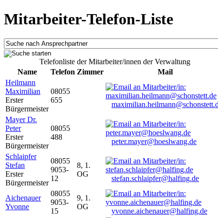
Mitarbeiter-Telefon-Liste
Telefonliste der Mitarbeiter/innen der Verwaltung
Name
Telefon
Zimmer
Mail
Heilmann
Maximilian
08055
Erster
655
maximilian.heilmann@schonstett.
Bürgermeister
Mayer Dr.
Peter
08055
Erster
488
peter.mayer@hoeslwang.de
Bürgermeister
Schlaipfer
08055
Stefan
8, 1.
9053-
Erster
OG
12
stefan.schlaipfer@halfing.de
Bürgermeister
08055
Aichenauer
9, 1.
9053-
Yvonne
OG
15
yvonne.aichenauer@halfing.de