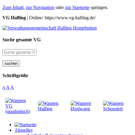
Zum Inhalt
,
zur Navigation
oder
zur Startseite
springen.
VG Halfing
| Online: https://www.vg-halfing.de/
Suche gesamte VG
suchen
Schriftgröße
A
A
A
Aktuelles