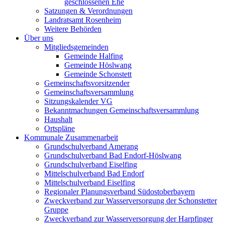
geschlossenen Ehe
Satzungen & Verordnungen
Landratsamt Rosenheim
Weitere Behörden
Über uns
Mitgliedsgemeinden
Gemeinde Halfing
Gemeinde Höslwang
Gemeinde Schonstett
Gemeinschaftsvorsitzender
Gemeinschaftsversammlung
Sitzungskalender VG
Bekanntmachungen Gemeinschaftsversammlung
Haushalt
Ortspläne
Kommunale Zusammenarbeit
Grundschulverband Amerang
Grundschulverband Bad Endorf-Höslwang
Grundschulverband Eiselfing
Mittelschulverband Bad Endorf
Mittelschulverband Eiselfing
Regionaler Planungsverband Südostoberbayern
Zweckverband zur Wasserversorgung der Schonstetter
Gruppe
Zweckverband zur Wasserversorgung der Harpfinger