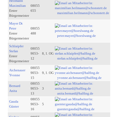
Heilmann
Maximilian
08055
Erster
655
maximilian.heilmann@schonstett.de
Bürgermeister
Mayer Dr.
Peter
08055
Erster
488
peter.mayer@hoeslwang.de
Bürgermeister
Schlaipfer
08055
Stefan
9053-
8, 1. OG
Erster
12
stefan.schlaipfer@halfing.de
Bürgermeister
08055
Aichenauer
9053-
9, 1. OG
Yvonne
15
yvonne.aichenauer@halfing.de
08055
Bernard
9053-
3
Anita
13
anita.bernard@halfing.de
08055
Gauda
9053-
5
Günter
16
guenter.gauda@halfing.de