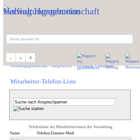
Zum Inhalt
,
zur Navigation
oder
zur Startseite
springen.
suchen
A
A
A
Sie sind hier:
Verwaltungsgemeinschaft
>
Bürgerservice
>
Verwaltung
>
Mitarbeiter
Mitarbeiter-Telefon-Liste
Telefonliste der Mitarbeiter/innen der Verwaltung
Name
Telefon
Zimmer
Mail