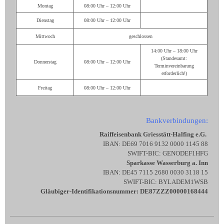
Montag
08:00 Uhr – 12:00 Uhr
Dienstag
08:00 Uhr – 12:00 Uhr
Mittwoch
geschlossen
14:00 Uhr – 18:00 Uhr
(Standesamt:
Donnerstag
08:00 Uhr – 12:00 Uhr
Terminvereinbarung
erforderlich!)
Freitag
08:00 Uhr – 12:00 Uhr
Bankverbindungen:
Raiffeisenbank Griesstätt-Halfing e.G.
IBAN: DE69 7016 9132 0000 1145 88
SWIFT-BIC: GENODEF1HFG
Sparkasse Wasserburg a. Inn
IBAN: DE45 7115 2680 0030 3118 15
SWIFT-BIC: BYLADEM1WSB
Gläubiger-Identifikationsnummer: DE87ZZZ00000168444