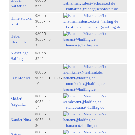
Gruber
08055
Katharina
655
katharina.gruber@schonstett.de
08055
Hinterstocker
9053-
7
Kristina
25
kristina.hinterstocker@halfing.de
08055
Huber
9053-
6
Elisabeth
35
bauamt@halfing.de
Kläranlage
08055
Halfing
8246
08055
Lex Monika
9053-
10 1.OG
10
monika.lex@halfing.de,
bauamt@halfing.de
08055
Möderl
9053-
4
Angelika
14
standesamt@halfing.de
08055
Naudet Nina
9053-
6
36
bauamt@halfing.de
08055
Reiter