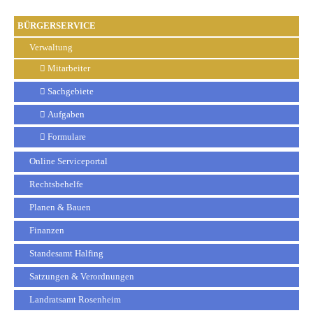
BÜRGERSERVICE
Verwaltung
Mitarbeiter
Sachgebiete
Aufgaben
Formulare
Online Serviceportal
Rechtsbehelfe
Planen & Bauen
Finanzen
Standesamt Halfing
Satzungen & Verordnungen
Landratsamt Rosenheim