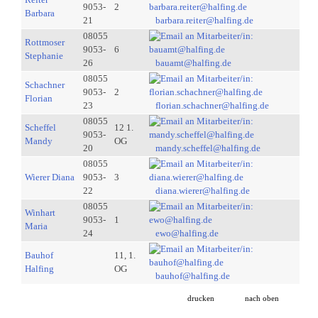
9053-
2
Barbara
21
barbara.reiter@halfing.de
08055
Rottmoser
9053-
6
Stephanie
26
bauamt@halfing.de
08055
Schachner
9053-
2
Florian
23
florian.schachner@halfing.de
08055
Scheffel
12 1.
9053-
Mandy
OG
20
mandy.scheffel@halfing.de
08055
Wierer Diana
9053-
3
22
diana.wierer@halfing.de
08055
Winhart
9053-
1
Maria
24
ewo@halfing.de
Bauhof
11, 1.
Halfing
OG
bauhof@halfing.de
drucken
nach oben