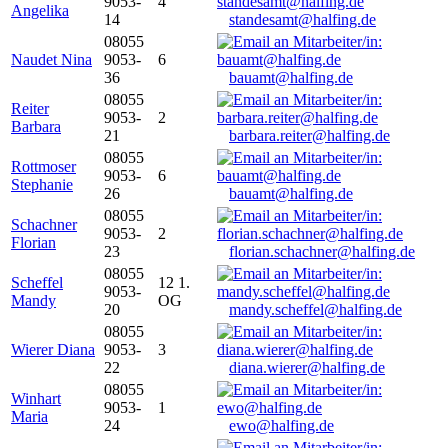
9053-
4
Angelika
14
standesamt@halfing.de
08055
Naudet Nina
9053-
6
36
bauamt@halfing.de
08055
Reiter
9053-
2
Barbara
21
barbara.reiter@halfing.de
08055
Rottmoser
9053-
6
Stephanie
26
bauamt@halfing.de
08055
Schachner
9053-
2
Florian
23
florian.schachner@halfing.de
08055
Scheffel
12 1.
9053-
Mandy
OG
20
mandy.scheffel@halfing.de
08055
Wierer Diana
9053-
3
22
diana.wierer@halfing.de
08055
Winhart
9053-
1
Maria
24
ewo@halfing.de