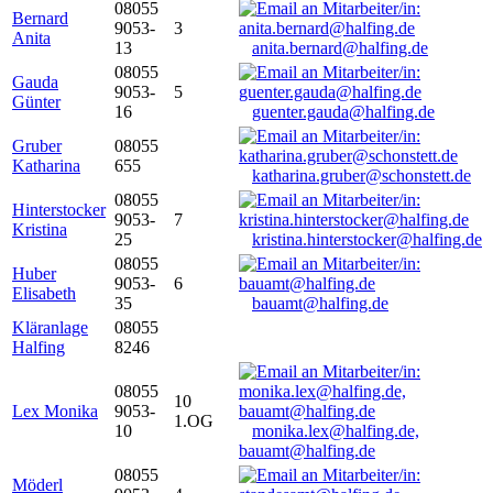
08055
Bernard
9053-
3
Anita
13
anita.bernard@halfing.de
08055
Gauda
9053-
5
Günter
16
guenter.gauda@halfing.de
Gruber
08055
Katharina
655
katharina.gruber@schonstett.de
08055
Hinterstocker
9053-
7
Kristina
25
kristina.hinterstocker@halfing.de
08055
Huber
9053-
6
Elisabeth
35
bauamt@halfing.de
Kläranlage
08055
Halfing
8246
08055
10
Lex Monika
9053-
1.OG
10
monika.lex@halfing.de,
bauamt@halfing.de
08055
Möderl