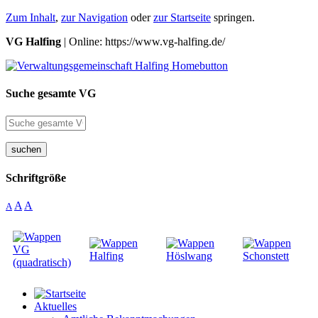
Zum Inhalt
,
zur Navigation
oder
zur Startseite
springen.
VG Halfing
| Online: https://www.vg-halfing.de/
Suche gesamte VG
suchen
Schriftgröße
A
A
A
Aktuelles