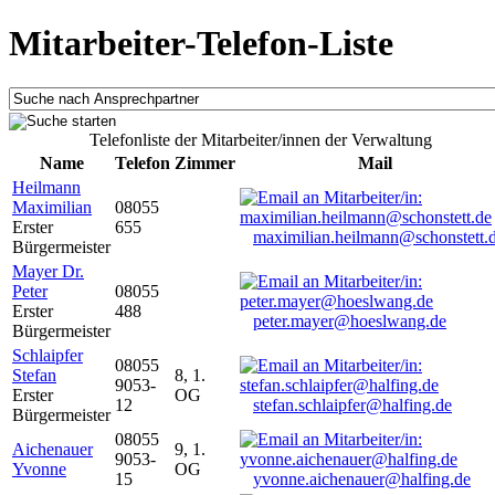
Mitarbeiter-Telefon-Liste
Telefonliste der Mitarbeiter/innen der Verwaltung
Name
Telefon
Zimmer
Mail
Heilmann
Maximilian
08055
Erster
655
maximilian.heilmann@schonstett.
Bürgermeister
Mayer Dr.
Peter
08055
Erster
488
peter.mayer@hoeslwang.de
Bürgermeister
Schlaipfer
08055
Stefan
8, 1.
9053-
Erster
OG
12
stefan.schlaipfer@halfing.de
Bürgermeister
08055
Aichenauer
9, 1.
9053-
Yvonne
OG
15
yvonne.aichenauer@halfing.de