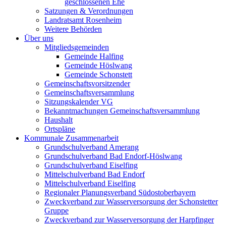
geschlossenen Ehe
Satzungen & Verordnungen
Landratsamt Rosenheim
Weitere Behörden
Über uns
Mitgliedsgemeinden
Gemeinde Halfing
Gemeinde Höslwang
Gemeinde Schonstett
Gemeinschaftsvorsitzender
Gemeinschaftsversammlung
Sitzungskalender VG
Bekanntmachungen Gemeinschaftsversammlung
Haushalt
Ortspläne
Kommunale Zusammenarbeit
Grundschulverband Amerang
Grundschulverband Bad Endorf-Höslwang
Grundschulverband Eiselfing
Mittelschulverband Bad Endorf
Mittelschulverband Eiselfing
Regionaler Planungsverband Südostoberbayern
Zweckverband zur Wasserversorgung der Schonstetter
Gruppe
Zweckverband zur Wasserversorgung der Harpfinger