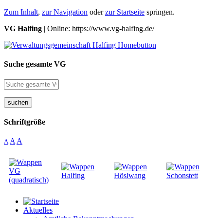
Zum Inhalt
,
zur Navigation
oder
zur Startseite
springen.
VG Halfing
| Online: https://www.vg-halfing.de/
Suche gesamte VG
suchen
Schriftgröße
A
A
A
Aktuelles