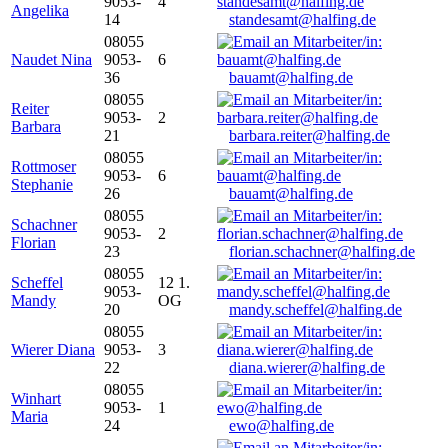
9053-
4
Angelika
14
standesamt@halfing.de
08055
Naudet Nina
9053-
6
36
bauamt@halfing.de
08055
Reiter
9053-
2
Barbara
21
barbara.reiter@halfing.de
08055
Rottmoser
9053-
6
Stephanie
26
bauamt@halfing.de
08055
Schachner
9053-
2
Florian
23
florian.schachner@halfing.de
08055
Scheffel
12 1.
9053-
Mandy
OG
20
mandy.scheffel@halfing.de
08055
Wierer Diana
9053-
3
22
diana.wierer@halfing.de
08055
Winhart
9053-
1
Maria
24
ewo@halfing.de