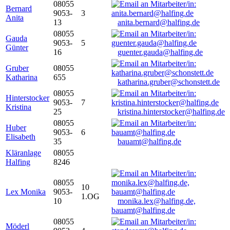
08055
Bernard
9053-
3
Anita
13
anita.bernard@halfing.de
08055
Gauda
9053-
5
Günter
16
guenter.gauda@halfing.de
Gruber
08055
Katharina
655
katharina.gruber@schonstett.de
08055
Hinterstocker
9053-
7
Kristina
25
kristina.hinterstocker@halfing.de
08055
Huber
9053-
6
Elisabeth
35
bauamt@halfing.de
Kläranlage
08055
Halfing
8246
08055
10
Lex Monika
9053-
1.OG
10
monika.lex@halfing.de,
bauamt@halfing.de
08055
Möderl