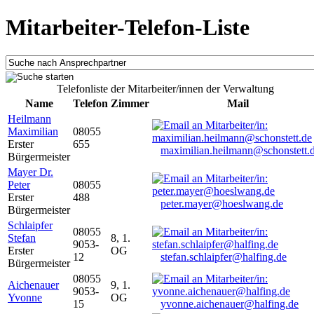
Mitarbeiter-Telefon-Liste
Telefonliste der Mitarbeiter/innen der Verwaltung
Name
Telefon
Zimmer
Mail
Heilmann
Maximilian
08055
Erster
655
maximilian.heilmann@schonstett.
Bürgermeister
Mayer Dr.
Peter
08055
Erster
488
peter.mayer@hoeslwang.de
Bürgermeister
Schlaipfer
08055
Stefan
8, 1.
9053-
Erster
OG
12
stefan.schlaipfer@halfing.de
Bürgermeister
08055
Aichenauer
9, 1.
9053-
Yvonne
OG
15
yvonne.aichenauer@halfing.de