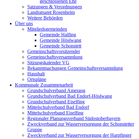
geschlossenen Ehe
Satzungen & Verordnungen
Landratsamt Rosenheim
Weitere Behörden
Über uns
Mitgliedsgemeinden
Gemeinde Halfing
Gemeinde Höslwang
Gemeinde Schonstett
Gemeinschaftsvorsitzender
Gemeinschaftsversammlung
Sitzungskalender VG
Bekanntmachungen Gemeinschaftsversammlung
Haushalt
Ortspläne
Kommunale Zusammenarbeit
Grundschulverband Amerang
Grundschulverband Bad Endorf-Höslwang
Grundschulverband Eiselfing
Mittelschulverband Bad Endorf
Mittelschulverband Eiselfing
Regionaler Planungsverband Südostoberbayern
Zweckverband zur Wasserversorgung der Schonstetter
Gruppe
Zweckverband zur Wasserversorgung der Harpfinger