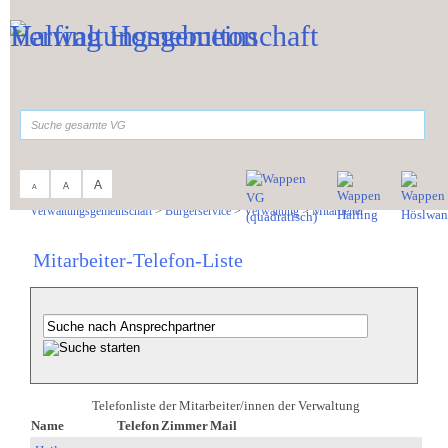
Zum Inhalt
,
zur Navigation
oder
zur Startseite
springen.
suchen
A
A
A
Sie sind hier:
Verwaltungsgemeinschaft
>
Bürgerservice
>
Verwaltung
>
Mitarbeiter
Mitarbeiter-Telefon-Liste
Telefonliste der Mitarbeiter/innen der Verwaltung
Name
Telefon
Zimmer
Mail