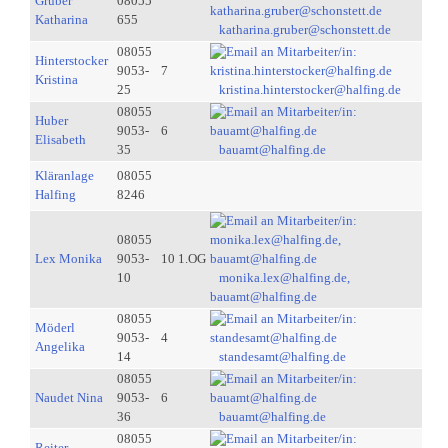
Gruber
08055
Katharina
655
katharina.gruber@schonstett.de
08055
Hinterstocker
9053-
7
Kristina
25
kristina.hinterstocker@halfing.de
08055
Huber
9053-
6
Elisabeth
35
bauamt@halfing.de
Kläranlage
08055
Halfing
8246
08055
Lex Monika
9053-
10 1.OG
10
monika.lex@halfing.de,
bauamt@halfing.de
08055
Möderl
9053-
4
Angelika
14
standesamt@halfing.de
08055
Naudet Nina
9053-
6
36
bauamt@halfing.de
08055
Reiter