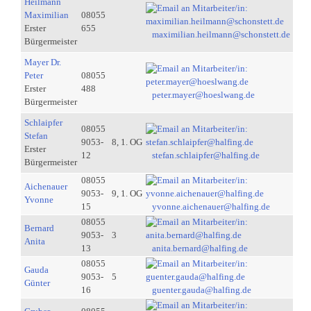
Heilmann
Maximilian
08055
Erster
655
maximilian.heilmann@schonstett.de
Bürgermeister
Mayer Dr.
Peter
08055
Erster
488
peter.mayer@hoeslwang.de
Bürgermeister
Schlaipfer
08055
Stefan
9053-
8, 1. OG
Erster
12
stefan.schlaipfer@halfing.de
Bürgermeister
08055
Aichenauer
9053-
9, 1. OG
Yvonne
15
yvonne.aichenauer@halfing.de
08055
Bernard
9053-
3
Anita
13
anita.bernard@halfing.de
08055
Gauda
9053-
5
Günter
16
guenter.gauda@halfing.de