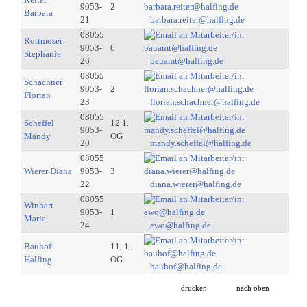
9053-
2
Barbara
21
barbara.reiter@halfing.de
08055
Rottmoser
9053-
6
Stephanie
26
bauamt@halfing.de
08055
Schachner
9053-
2
Florian
23
florian.schachner@halfing.de
08055
Scheffel
12 1.
9053-
Mandy
OG
20
mandy.scheffel@halfing.de
08055
Wierer Diana
9053-
3
22
diana.wierer@halfing.de
08055
Winhart
9053-
1
Maria
24
ewo@halfing.de
Bauhof
11, 1.
Halfing
OG
bauhof@halfing.de
drucken
nach oben