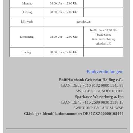
Montag
08:00 Uhr – 12:00 Uhr
Dienstag
08:00 Uhr – 12:00 Uhr
Mittwoch
geschlossen
14:00 Uhr – 18:00 Uhr
(Standesamt:
Donnerstag
08:00 Uhr – 12:00 Uhr
Terminvereinbarung
erforderlich!)
Freitag
08:00 Uhr – 12:00 Uhr
Bankverbindungen:
Raiffeisenbank Griesstätt-Halfing e.G.
IBAN: DE69 7016 9132 0000 1145 88
SWIFT-BIC: GENODEF1HFG
Sparkasse Wasserburg a. Inn
IBAN: DE45 7115 2680 0030 3118 15
SWIFT-BIC: BYLADEM1WSB
Gläubiger-Identifikationsnummer: DE87ZZZ00000168444