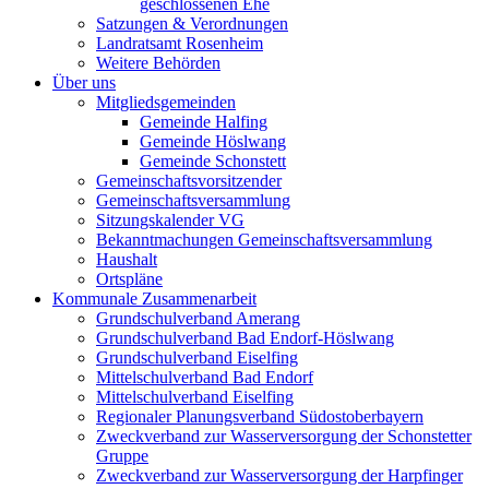
geschlossenen Ehe
Satzungen & Verordnungen
Landratsamt Rosenheim
Weitere Behörden
Über uns
Mitgliedsgemeinden
Gemeinde Halfing
Gemeinde Höslwang
Gemeinde Schonstett
Gemeinschaftsvorsitzender
Gemeinschaftsversammlung
Sitzungskalender VG
Bekanntmachungen Gemeinschaftsversammlung
Haushalt
Ortspläne
Kommunale Zusammenarbeit
Grundschulverband Amerang
Grundschulverband Bad Endorf-Höslwang
Grundschulverband Eiselfing
Mittelschulverband Bad Endorf
Mittelschulverband Eiselfing
Regionaler Planungsverband Südostoberbayern
Zweckverband zur Wasserversorgung der Schonstetter
Gruppe
Zweckverband zur Wasserversorgung der Harpfinger