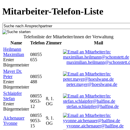
Mitarbeiter-Telefon-Liste
Telefonliste der Mitarbeiter/innen der Verwaltung
Name
Telefon
Zimmer
Mail
Heilmann
Maximilian
08055
Erster
655
maximilian.heilmann@schonstett.
Bürgermeister
Mayer Dr.
Peter
08055
Erster
488
peter.mayer@hoeslwang.de
Bürgermeister
Schlaipfer
08055
Stefan
8, 1.
9053-
Erster
OG
12
stefan.schlaipfer@halfing.de
Bürgermeister
08055
Aichenauer
9, 1.
9053-
Yvonne
OG
15
yvonne.aichenauer@halfing.de