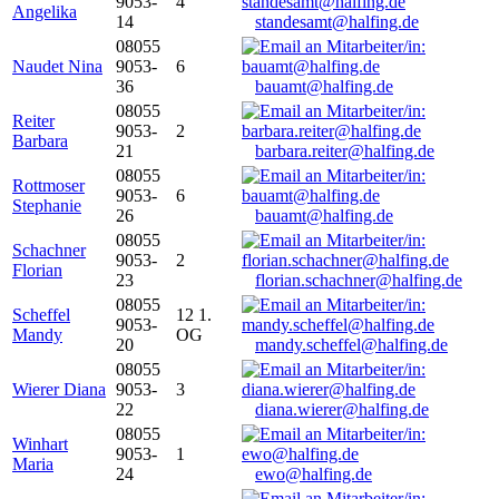
9053-
4
Angelika
14
standesamt@halfing.de
08055
Naudet Nina
9053-
6
36
bauamt@halfing.de
08055
Reiter
9053-
2
Barbara
21
barbara.reiter@halfing.de
08055
Rottmoser
9053-
6
Stephanie
26
bauamt@halfing.de
08055
Schachner
9053-
2
Florian
23
florian.schachner@halfing.de
08055
Scheffel
12 1.
9053-
Mandy
OG
20
mandy.scheffel@halfing.de
08055
Wierer Diana
9053-
3
22
diana.wierer@halfing.de
08055
Winhart
9053-
1
Maria
24
ewo@halfing.de