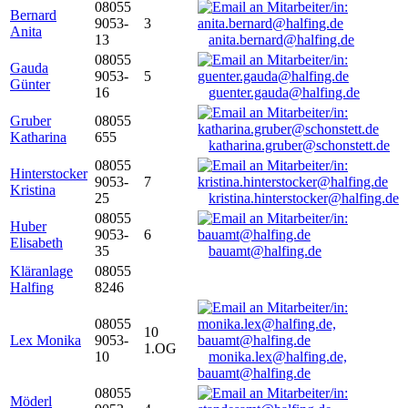
08055
Bernard
9053-
3
Anita
13
anita.bernard@halfing.de
08055
Gauda
9053-
5
Günter
16
guenter.gauda@halfing.de
Gruber
08055
Katharina
655
katharina.gruber@schonstett.de
08055
Hinterstocker
9053-
7
Kristina
25
kristina.hinterstocker@halfing.de
08055
Huber
9053-
6
Elisabeth
35
bauamt@halfing.de
Kläranlage
08055
Halfing
8246
08055
10
Lex Monika
9053-
1.OG
10
monika.lex@halfing.de,
bauamt@halfing.de
08055
Möderl