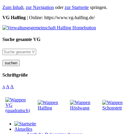
Zum Inhalt
,
zur Navigation
oder
zur Startseite
springen.
VG Halfing
| Online: https://www.vg-halfing.de/
Suche gesamte VG
suchen
Schriftgröße
A
A
A
Aktuelles