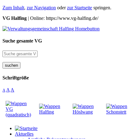
Zum Inhalt
,
zur Navigation
oder
zur Startseite
springen.
VG Halfing
| Online: https://www.vg-halfing.de/
Suche gesamte VG
suchen
Schriftgröße
A
A
A
Aktuelles