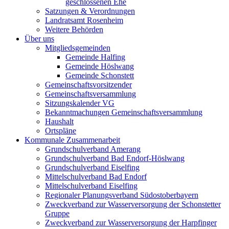
geschlossenen Ehe
Satzungen & Verordnungen
Landratsamt Rosenheim
Weitere Behörden
Über uns
Mitgliedsgemeinden
Gemeinde Halfing
Gemeinde Höslwang
Gemeinde Schonstett
Gemeinschaftsvorsitzender
Gemeinschaftsversammlung
Sitzungskalender VG
Bekanntmachungen Gemeinschaftsversammlung
Haushalt
Ortspläne
Kommunale Zusammenarbeit
Grundschulverband Amerang
Grundschulverband Bad Endorf-Höslwang
Grundschulverband Eiselfing
Mittelschulverband Bad Endorf
Mittelschulverband Eiselfing
Regionaler Planungsverband Südostoberbayern
Zweckverband zur Wasserversorgung der Schonstetter
Gruppe
Zweckverband zur Wasserversorgung der Harpfinger