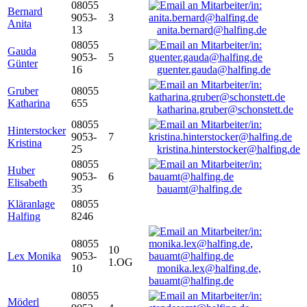
08055
Bernard
9053-
3
Anita
13
anita.bernard@halfing.de
08055
Gauda
9053-
5
Günter
16
guenter.gauda@halfing.de
Gruber
08055
Katharina
655
katharina.gruber@schonstett.de
08055
Hinterstocker
9053-
7
Kristina
25
kristina.hinterstocker@halfing.de
08055
Huber
9053-
6
Elisabeth
35
bauamt@halfing.de
Kläranlage
08055
Halfing
8246
08055
10
Lex Monika
9053-
1.OG
10
monika.lex@halfing.de,
bauamt@halfing.de
08055
Möderl