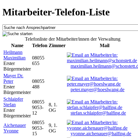
Mitarbeiter-Telefon-Liste
Telefonliste der Mitarbeiter/innen der Verwaltung
Name
Telefon
Zimmer
Mail
Heilmann
Maximilian
08055
Erster
655
maximilian.heilmann@schonstett.
Bürgermeister
Mayer Dr.
Peter
08055
Erster
488
peter.mayer@hoeslwang.de
Bürgermeister
Schlaipfer
08055
Stefan
8, 1.
9053-
Erster
OG
12
stefan.schlaipfer@halfing.de
Bürgermeister
08055
Aichenauer
9, 1.
9053-
Yvonne
OG
15
yvonne.aichenauer@halfing.de