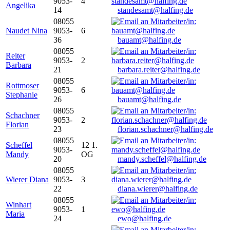
9053-
4
Angelika
14
standesamt@halfing.de
08055
Naudet Nina
9053-
6
36
bauamt@halfing.de
08055
Reiter
9053-
2
Barbara
21
barbara.reiter@halfing.de
08055
Rottmoser
9053-
6
Stephanie
26
bauamt@halfing.de
08055
Schachner
9053-
2
Florian
23
florian.schachner@halfing.de
08055
Scheffel
12 1.
9053-
Mandy
OG
20
mandy.scheffel@halfing.de
08055
Wierer Diana
9053-
3
22
diana.wierer@halfing.de
08055
Winhart
9053-
1
Maria
24
ewo@halfing.de