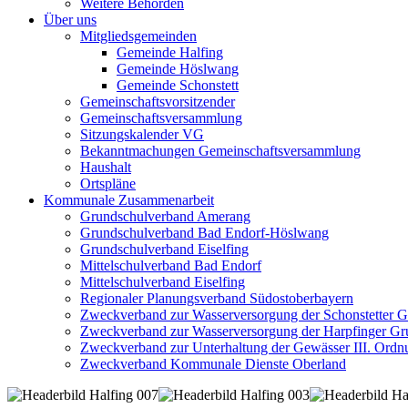
Weitere Behörden
Über uns
Mitgliedsgemeinden
Gemeinde Halfing
Gemeinde Höslwang
Gemeinde Schonstett
Gemeinschaftsvorsitzender
Gemeinschaftsversammlung
Sitzungskalender VG
Bekanntmachungen Gemeinschaftsversammlung
Haushalt
Ortspläne
Kommunale Zusammenarbeit
Grundschulverband Amerang
Grundschulverband Bad Endorf-Höslwang
Grundschulverband Eiselfing
Mittelschulverband Bad Endorf
Mittelschulverband Eiselfing
Regionaler Planungsverband Südostoberbayern
Zweckverband zur Wasserversorgung der Schonstetter 
Zweckverband zur Wasserversorgung der Harpfinger Gr
Zweckverband zur Unterhaltung der Gewässer III. Ordnu
Zweckverband Kommunale Dienste Oberland