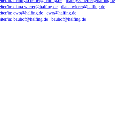
mandy.scheffel@halfing.de
diana.wierer@halfing.de
ewo@halfing.de
bauhof@halfing.de