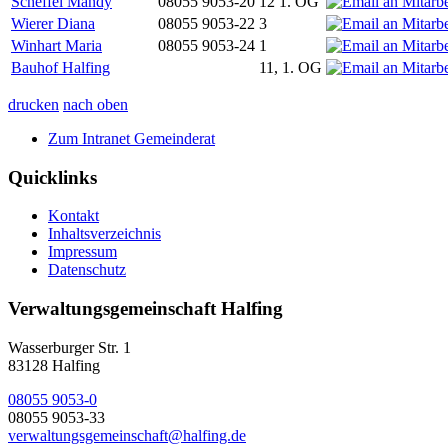
Scheffel Mandy
08055 9053-20
12 1. OG
Wierer Diana
08055 9053-22
3
Winhart Maria
08055 9053-24
1
Bauhof Halfing
11, 1. OG
drucken
nach oben
Zum Intranet Gemeinderat
Quicklinks
Kontakt
Inhaltsverzeichnis
Impressum
Datenschutz
Verwaltungsgemeinschaft Halfing
Wasserburger Str. 1
83128 Halfing
08055 9053-0
08055 9053-33
verwaltungsgemeinschaft@halfing.de