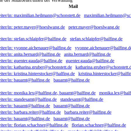
ste der Mitarbeiter/innen der Verwaltung
Mail
maximilian.heilmann@sch
peter.mayer@hoeslwang.de
stefan.schlaipfer@halfing.de
yvonne.aichenauer@halfing.d
anita.bernard@halfing.de
guenter.gauda@halfing.de
katharina.gruber@schonstett.
kristina.hinterstocker@halfi
bauamt@halfing.de
monika.lex@half
standesamt@halfing.de
bauamt@halfing.de
barbara.reiter@halfing.de
bauamt@halfing.de
florian.schachner@halfing.de