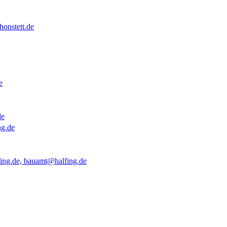
onstett.de
e
de
ng.de
ing.de, bauamt@halfing.de