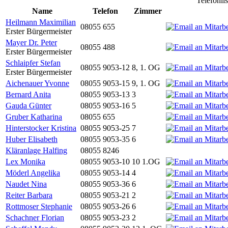
Telefonli
Name
Telefon
Zimmer
Heilmann Maximilian
08055 655
Erster Bürgermeister
Mayer Dr. Peter
08055 488
Erster Bürgermeister
Schlaipfer Stefan
08055 9053-12
8, 1. OG
Erster Bürgermeister
Aichenauer Yvonne
08055 9053-15
9, 1. OG
Bernard Anita
08055 9053-13
3
Gauda Günter
08055 9053-16
5
Gruber Katharina
08055 655
Hinterstocker Kristina
08055 9053-25
7
Huber Elisabeth
08055 9053-35
6
Kläranlage Halfing
08055 8246
Lex Monika
08055 9053-10
10 1.OG
Möderl Angelika
08055 9053-14
4
Naudet Nina
08055 9053-36
6
Reiter Barbara
08055 9053-21
2
Rottmoser Stephanie
08055 9053-26
6
Schachner Florian
08055 9053-23
2