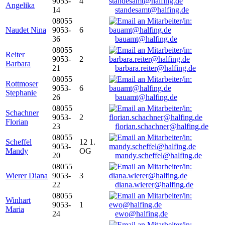
9053-
4
Angelika
14
standesamt@halfing.de
08055
Naudet Nina
9053-
6
36
bauamt@halfing.de
08055
Reiter
9053-
2
Barbara
21
barbara.reiter@halfing.de
08055
Rottmoser
9053-
6
Stephanie
26
bauamt@halfing.de
08055
Schachner
9053-
2
Florian
23
florian.schachner@halfing.de
08055
Scheffel
12 1.
9053-
Mandy
OG
20
mandy.scheffel@halfing.de
08055
Wierer Diana
9053-
3
22
diana.wierer@halfing.de
08055
Winhart
9053-
1
Maria
24
ewo@halfing.de