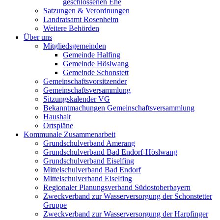
geschlossenen Ehe
Satzungen & Verordnungen
Landratsamt Rosenheim
Weitere Behörden
Über uns
Mitgliedsgemeinden
Gemeinde Halfing
Gemeinde Höslwang
Gemeinde Schonstett
Gemeinschaftsvorsitzender
Gemeinschaftsversammlung
Sitzungskalender VG
Bekanntmachungen Gemeinschaftsversammlung
Haushalt
Ortspläne
Kommunale Zusammenarbeit
Grundschulverband Amerang
Grundschulverband Bad Endorf-Höslwang
Grundschulverband Eiselfing
Mittelschulverband Bad Endorf
Mittelschulverband Eiselfing
Regionaler Planungsverband Südostoberbayern
Zweckverband zur Wasserversorgung der Schonstetter
Gruppe
Zweckverband zur Wasserversorgung der Harpfinger