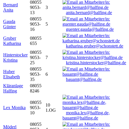
08055
Bernard
9053-
3
Anita
13
anita.bernard@halfing.de
08055
Gauda
9053-
5
Günter
16
guenter.gauda@halfing.de
Gruber
08055
Katharina
655
katharina.gruber@schonstett.de
08055
Hinterstocker
9053-
7
Kristina
25
kristina.hinterstocker@halfing.de
08055
Huber
9053-
6
Elisabeth
35
bauamt@halfing.de
Kläranlage
08055
Halfing
8246
08055
10
Lex Monika
9053-
1.OG
10
monika.lex@halfing.de,
bauamt@halfing.de
08055
Möderl