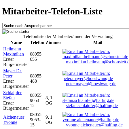
Mitarbeiter-Telefon-Liste
Telefonliste der Mitarbeiter/innen der Verwaltung
Name
Telefon
Zimmer
Mail
Heilmann
Maximilian
08055
Erster
655
maximilian.heilmann@schonstett.
Bürgermeister
Mayer Dr.
Peter
08055
Erster
488
peter.mayer@hoeslwang.de
Bürgermeister
Schlaipfer
08055
Stefan
8, 1.
9053-
Erster
OG
12
stefan.schlaipfer@halfing.de
Bürgermeister
08055
Aichenauer
9, 1.
9053-
Yvonne
OG
15
yvonne.aichenauer@halfing.de