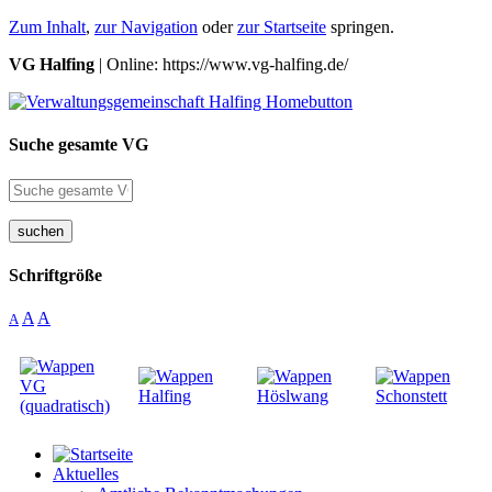
Zum Inhalt
,
zur Navigation
oder
zur Startseite
springen.
VG Halfing
| Online: https://www.vg-halfing.de/
Suche gesamte VG
suchen
Schriftgröße
A
A
A
Aktuelles