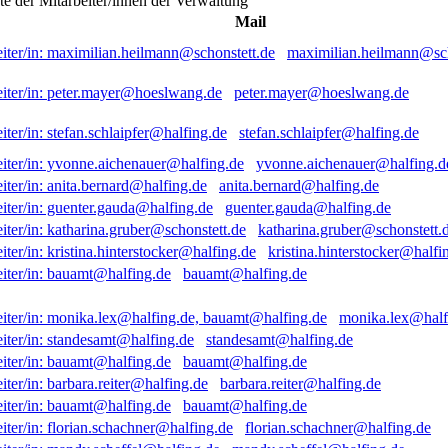
ste der Mitarbeiter/innen der Verwaltung
Mail
maximilian.heilmann@sch
peter.mayer@hoeslwang.de
stefan.schlaipfer@halfing.de
yvonne.aichenauer@halfing.d
anita.bernard@halfing.de
guenter.gauda@halfing.de
katharina.gruber@schonstett.
kristina.hinterstocker@halfi
bauamt@halfing.de
monika.lex@half
standesamt@halfing.de
bauamt@halfing.de
barbara.reiter@halfing.de
bauamt@halfing.de
florian.schachner@halfing.de