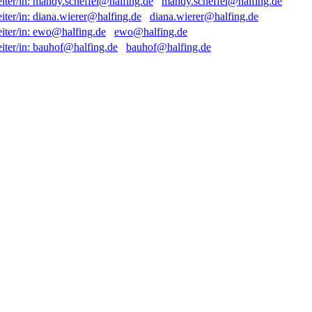
mandy.scheffel@halfing.de
diana.wierer@halfing.de
ewo@halfing.de
bauhof@halfing.de