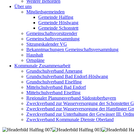
Weitere Behörden
Über uns
Mitgliedsgemeinden
Gemeinde Halfing
Gemeinde Höslwang
Gemeinde Schonstett
Gemeinschaftsvorsitzender
Gemeinschaftsversammlung
Sitzungskalender VG
Bekanntmachungen Gemeinschaftsversammlung
Haushalt
Ortspläne
Kommunale Zusammenarbeit
Grundschulverband Amerang
Grundschulverband Bad Endorf-Höslwang
Grundschulverband Eiselfing
Mittelschulverband Bad Endorf
Mittelschulverband Eiselfing
Regionaler Planungsverband Südostoberbayern
Zweckverband zur Wasserversorgung der Schonstetter 
Zweckverband zur Wasserversorgung der Harpfinger Gr
Zweckverband zur Unterhaltung der Gewässer III. Ordnu
Zweckverband Kommunale Dienste Oberland