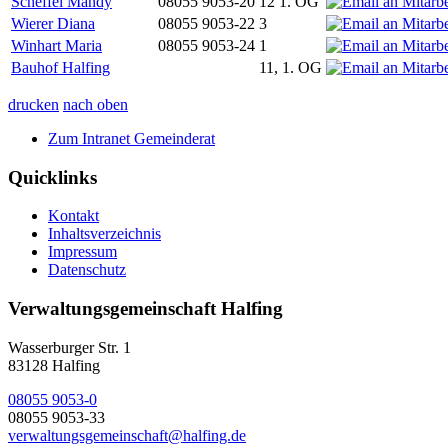
Scheffel Mandy
08055 9053-20
12 1. OG
Wierer Diana
08055 9053-22
3
Winhart Maria
08055 9053-24
1
Bauhof Halfing
11, 1. OG
drucken
nach oben
Zum Intranet Gemeinderat
Quicklinks
Kontakt
Inhaltsverzeichnis
Impressum
Datenschutz
Verwaltungsgemeinschaft Halfing
Wasserburger Str. 1
83128 Halfing
08055 9053-0
08055 9053-33
verwaltungsgemeinschaft@halfing.de