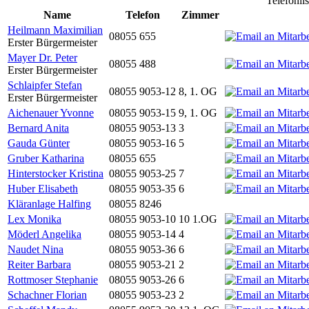
Telefonli
Name
Telefon
Zimmer
Heilmann Maximilian
08055 655
Erster Bürgermeister
Mayer Dr. Peter
08055 488
Erster Bürgermeister
Schlaipfer Stefan
08055 9053-12
8, 1. OG
Erster Bürgermeister
Aichenauer Yvonne
08055 9053-15
9, 1. OG
Bernard Anita
08055 9053-13
3
Gauda Günter
08055 9053-16
5
Gruber Katharina
08055 655
Hinterstocker Kristina
08055 9053-25
7
Huber Elisabeth
08055 9053-35
6
Kläranlage Halfing
08055 8246
Lex Monika
08055 9053-10
10 1.OG
Möderl Angelika
08055 9053-14
4
Naudet Nina
08055 9053-36
6
Reiter Barbara
08055 9053-21
2
Rottmoser Stephanie
08055 9053-26
6
Schachner Florian
08055 9053-23
2