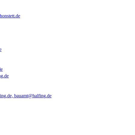
onstett.de
e
de
ng.de
ing.de, bauamt@halfing.de