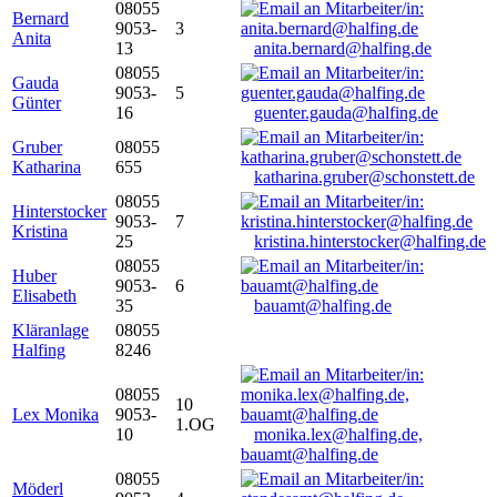
08055
Bernard
9053-
3
Anita
13
anita.bernard@halfing.de
08055
Gauda
9053-
5
Günter
16
guenter.gauda@halfing.de
Gruber
08055
Katharina
655
katharina.gruber@schonstett.de
08055
Hinterstocker
9053-
7
Kristina
25
kristina.hinterstocker@halfing.de
08055
Huber
9053-
6
Elisabeth
35
bauamt@halfing.de
Kläranlage
08055
Halfing
8246
08055
10
Lex Monika
9053-
1.OG
10
monika.lex@halfing.de,
bauamt@halfing.de
08055
Möderl