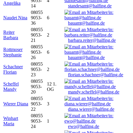
9053-
4
Angelika
14
standesamt@halfing.de
08055
Naudet Nina
9053-
6
36
bauamt@halfing.de
08055
Reiter
9053-
2
Barbara
21
barbara.reiter@halfing.de
08055
Rottmoser
9053-
6
Stephanie
26
bauamt@halfing.de
08055
Schachner
9053-
2
Florian
23
florian.schachner@halfing.de
08055
Scheffel
12 1.
9053-
Mandy
OG
20
mandy.scheffel@halfing.de
08055
Wierer Diana
9053-
3
22
diana.wierer@halfing.de
08055
Winhart
9053-
1
Maria
24
ewo@halfing.de