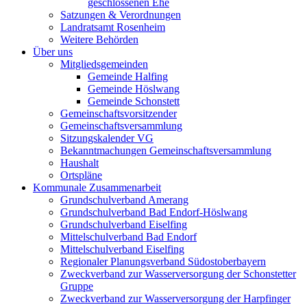
geschlossenen Ehe
Satzungen & Verordnungen
Landratsamt Rosenheim
Weitere Behörden
Über uns
Mitgliedsgemeinden
Gemeinde Halfing
Gemeinde Höslwang
Gemeinde Schonstett
Gemeinschaftsvorsitzender
Gemeinschaftsversammlung
Sitzungskalender VG
Bekanntmachungen Gemeinschaftsversammlung
Haushalt
Ortspläne
Kommunale Zusammenarbeit
Grundschulverband Amerang
Grundschulverband Bad Endorf-Höslwang
Grundschulverband Eiselfing
Mittelschulverband Bad Endorf
Mittelschulverband Eiselfing
Regionaler Planungsverband Südostoberbayern
Zweckverband zur Wasserversorgung der Schonstetter
Gruppe
Zweckverband zur Wasserversorgung der Harpfinger