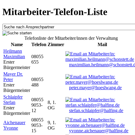
Mitarbeiter-Telefon-Liste
Telefonliste der Mitarbeiter/innen der Verwaltung
Name
Telefon
Zimmer
Mail
Heilmann
Maximilian
08055
Erster
655
maximilian.heilmann@schonstett.
Bürgermeister
Mayer Dr.
Peter
08055
Erster
488
peter.mayer@hoeslwang.de
Bürgermeister
Schlaipfer
08055
Stefan
8, 1.
9053-
Erster
OG
12
stefan.schlaipfer@halfing.de
Bürgermeister
08055
Aichenauer
9, 1.
9053-
Yvonne
OG
15
yvonne.aichenauer@halfing.de