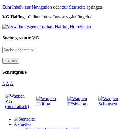
Zum Inhalt
,
zur Navigation
oder
zur Startseite
springen.
VG Halfing
| Online: https://www.vg-halfing.de/
Suche gesamte VG
suchen
Schriftgröße
A
A
A
Aktuelles