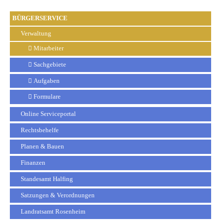
BÜRGERSERVICE
Verwaltung
Mitarbeiter
Sachgebiete
Aufgaben
Formulare
Online Serviceportal
Rechtsbehelfe
Planen & Bauen
Finanzen
Standesamt Halfing
Satzungen & Verordnungen
Landratsamt Rosenheim