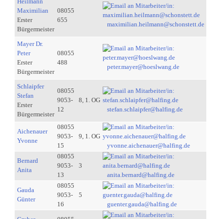
Heilmann
Maximilian
08055
Erster
655
maximilian.heilmann@schonstett.de
Bürgermeister
Mayer Dr.
Peter
08055
Erster
488
peter.mayer@hoeslwang.de
Bürgermeister
Schlaipfer
08055
Stefan
9053-
8, 1. OG
Erster
12
stefan.schlaipfer@halfing.de
Bürgermeister
08055
Aichenauer
9053-
9, 1. OG
Yvonne
15
yvonne.aichenauer@halfing.de
08055
Bernard
9053-
3
Anita
13
anita.bernard@halfing.de
08055
Gauda
9053-
5
Günter
16
guenter.gauda@halfing.de