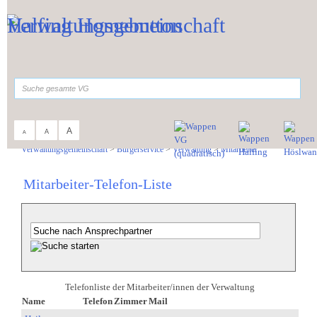
Zum Inhalt
,
zur Navigation
oder
zur Startseite
springen.
suchen
A
A
A
Sie sind hier:
Verwaltungsgemeinschaft
>
Bürgerservice
>
Verwaltung
>
Mitarbeiter
Mitarbeiter-Telefon-Liste
Telefonliste der Mitarbeiter/innen der Verwaltung
Name
Telefon
Zimmer
Mail