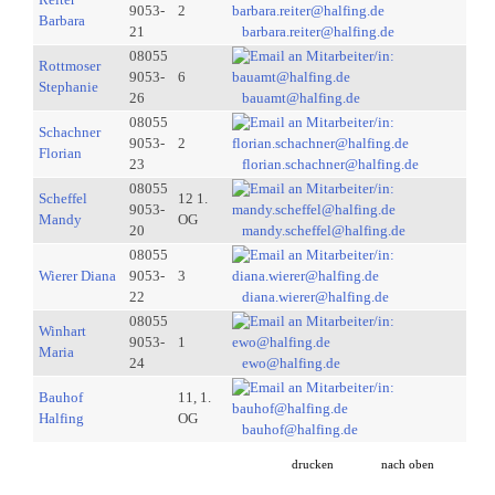
9053-
2
Barbara
21
barbara.reiter@halfing.de
08055
Rottmoser
9053-
6
Stephanie
26
bauamt@halfing.de
08055
Schachner
9053-
2
Florian
23
florian.schachner@halfing.de
08055
Scheffel
12 1.
9053-
Mandy
OG
20
mandy.scheffel@halfing.de
08055
Wierer Diana
9053-
3
22
diana.wierer@halfing.de
08055
Winhart
9053-
1
Maria
24
ewo@halfing.de
Bauhof
11, 1.
Halfing
OG
bauhof@halfing.de
drucken
nach oben