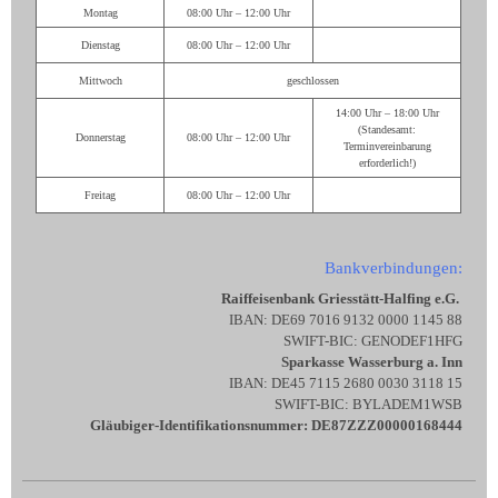
Montag
08:00 Uhr – 12:00 Uhr
Dienstag
08:00 Uhr – 12:00 Uhr
Mittwoch
geschlossen
14:00 Uhr – 18:00 Uhr
(Standesamt:
Donnerstag
08:00 Uhr – 12:00 Uhr
Terminvereinbarung
erforderlich!)
Freitag
08:00 Uhr – 12:00 Uhr
Bankverbindungen:
Raiffeisenbank Griesstätt-Halfing e.G.
IBAN: DE69 7016 9132 0000 1145 88
SWIFT-BIC: GENODEF1HFG
Sparkasse Wasserburg a. Inn
IBAN: DE45 7115 2680 0030 3118 15
SWIFT-BIC: BYLADEM1WSB
Gläubiger-Identifikationsnummer: DE87ZZZ00000168444