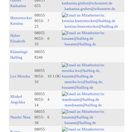
Gruber
08055
Katharina
655
katharina.gruber@schonstett.de
08055
Hinterstocker
9053-
7
Kristina
25
kristina.hinterstocker@halfing.de
08055
Huber
9053-
6
Elisabeth
35
bauamt@halfing.de
Kläranlage
08055
Halfing
8246
08055
Lex Monika
9053-
10 1.OG
10
monika.lex@halfing.de,
bauamt@halfing.de
08055
Möderl
9053-
4
Angelika
14
standesamt@halfing.de
08055
Naudet Nina
9053-
6
36
bauamt@halfing.de
08055
Reiter