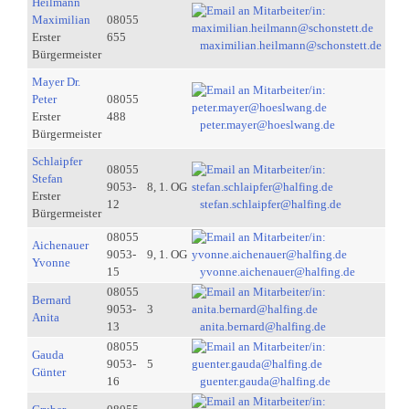
Heilmann
Maximilian
08055
Erster
655
maximilian.heilmann@schonstett.de
Bürgermeister
Mayer Dr.
Peter
08055
Erster
488
peter.mayer@hoeslwang.de
Bürgermeister
Schlaipfer
08055
Stefan
9053-
8, 1. OG
Erster
12
stefan.schlaipfer@halfing.de
Bürgermeister
08055
Aichenauer
9053-
9, 1. OG
Yvonne
15
yvonne.aichenauer@halfing.de
08055
Bernard
9053-
3
Anita
13
anita.bernard@halfing.de
08055
Gauda
9053-
5
Günter
16
guenter.gauda@halfing.de