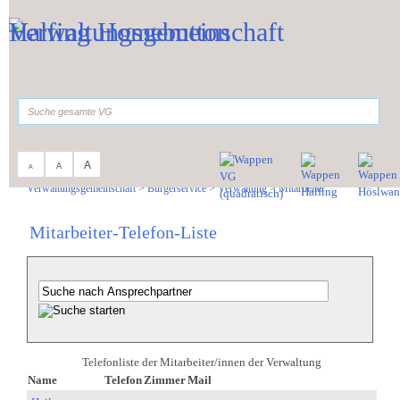
Zum Inhalt
,
zur Navigation
oder
zur Startseite
springen.
suchen
A
A
A
Sie sind hier:
Verwaltungsgemeinschaft
>
Bürgerservice
>
Verwaltung
>
Mitarbeiter
Mitarbeiter-Telefon-Liste
Telefonliste der Mitarbeiter/innen der Verwaltung
Name
Telefon
Zimmer
Mail