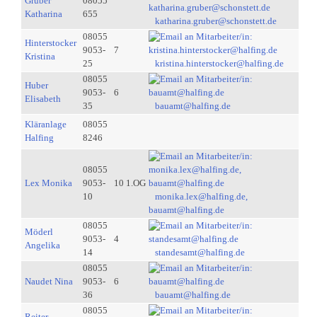
Gruber
08055
Katharina
655
katharina.gruber@schonstett.de
08055
Hinterstocker
9053-
7
Kristina
25
kristina.hinterstocker@halfing.de
08055
Huber
9053-
6
Elisabeth
35
bauamt@halfing.de
Kläranlage
08055
Halfing
8246
08055
Lex Monika
9053-
10 1.OG
10
monika.lex@halfing.de,
bauamt@halfing.de
08055
Möderl
9053-
4
Angelika
14
standesamt@halfing.de
08055
Naudet Nina
9053-
6
36
bauamt@halfing.de
08055
Reiter