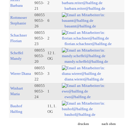
9053-
2
Barbara
21
barbara.reiter@halfing.de
08055
Rottmoser
9053-
6
Stephanie
26
bauamt@halfing.de
08055
Schachner
9053-
2
Florian
23
florian.schachner@halfing.de
08055
Scheffel
12 1.
9053-
Mandy
OG
20
mandy.scheffel@halfing.de
08055
Wierer Diana
9053-
3
22
diana.wierer@halfing.de
08055
Winhart
9053-
1
Maria
24
ewo@halfing.de
Bauhof
11, 1.
Halfing
OG
bauhof@halfing.de
drucken
nach oben