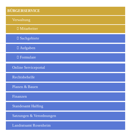
BÜRGERSERVICE
Verwaltung
Mitarbeiter
Sachgebiete
Aufgaben
Formulare
Online Serviceportal
Rechtsbehelfe
Planen & Bauen
Finanzen
Standesamt Halfing
Satzungen & Verordnungen
Landratsamt Rosenheim