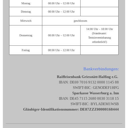
Montag
08:00 Uhr – 12:00 Uhr
Dienstag
08:00 Uhr – 12:00 Uhr
Mittwoch
geschlossen
14:00 Uhr – 18:00 Uhr
(Standesamt:
Donnerstag
08:00 Uhr – 12:00 Uhr
Terminvereinbarung
erforderlich!)
Freitag
08:00 Uhr – 12:00 Uhr
Bankverbindungen:
Raiffeisenbank Griesstätt-Halfing e.G.
IBAN: DE69 7016 9132 0000 1145 88
SWIFT-BIC: GENODEF1HFG
Sparkasse Wasserburg a. Inn
IBAN: DE45 7115 2680 0030 3118 15
SWIFT-BIC: BYLADEM1WSB
Gläubiger-Identifikationsnummer: DE87ZZZ00000168444