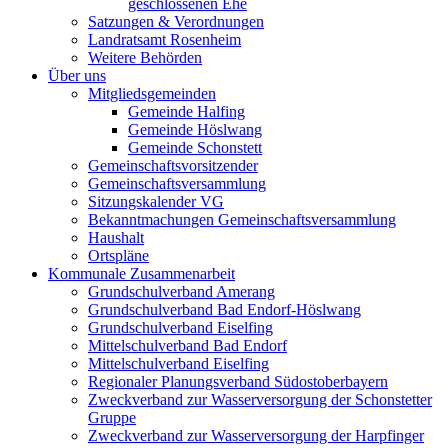
geschlossenen Ehe
Satzungen & Verordnungen
Landratsamt Rosenheim
Weitere Behörden
Über uns
Mitgliedsgemeinden
Gemeinde Halfing
Gemeinde Höslwang
Gemeinde Schonstett
Gemeinschaftsvorsitzender
Gemeinschaftsversammlung
Sitzungskalender VG
Bekanntmachungen Gemeinschaftsversammlung
Haushalt
Ortspläne
Kommunale Zusammenarbeit
Grundschulverband Amerang
Grundschulverband Bad Endorf-Höslwang
Grundschulverband Eiselfing
Mittelschulverband Bad Endorf
Mittelschulverband Eiselfing
Regionaler Planungsverband Südostoberbayern
Zweckverband zur Wasserversorgung der Schonstetter
Gruppe
Zweckverband zur Wasserversorgung der Harpfinger