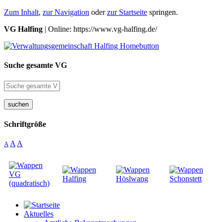
Zum Inhalt
,
zur Navigation
oder
zur Startseite
springen.
VG Halfing
| Online: https://www.vg-halfing.de/
Suche gesamte VG
suchen
Schriftgröße
A
A
A
Aktuelles