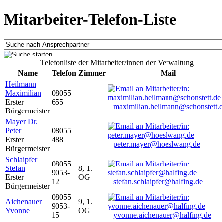
Mitarbeiter-Telefon-Liste
Telefonliste der Mitarbeiter/innen der Verwaltung
Name
Telefon
Zimmer
Mail
Heilmann
Maximilian
08055
Erster
655
maximilian.heilmann@schonstett.
Bürgermeister
Mayer Dr.
Peter
08055
Erster
488
peter.mayer@hoeslwang.de
Bürgermeister
Schlaipfer
08055
Stefan
8, 1.
9053-
Erster
OG
12
stefan.schlaipfer@halfing.de
Bürgermeister
08055
Aichenauer
9, 1.
9053-
Yvonne
OG
15
yvonne.aichenauer@halfing.de