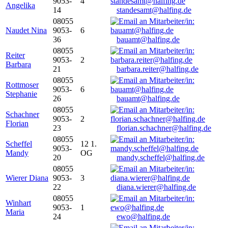
9053-
4
Angelika
14
standesamt@halfing.de
08055
Naudet Nina
9053-
6
36
bauamt@halfing.de
08055
Reiter
9053-
2
Barbara
21
barbara.reiter@halfing.de
08055
Rottmoser
9053-
6
Stephanie
26
bauamt@halfing.de
08055
Schachner
9053-
2
Florian
23
florian.schachner@halfing.de
08055
Scheffel
12 1.
9053-
Mandy
OG
20
mandy.scheffel@halfing.de
08055
Wierer Diana
9053-
3
22
diana.wierer@halfing.de
08055
Winhart
9053-
1
Maria
24
ewo@halfing.de