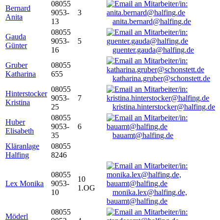
08055
Bernard
9053-
3
Anita
13
anita.bernard@halfing.de
08055
Gauda
9053-
5
Günter
16
guenter.gauda@halfing.de
Gruber
08055
Katharina
655
katharina.gruber@schonstett.de
08055
Hinterstocker
9053-
7
Kristina
25
kristina.hinterstocker@halfing.de
08055
Huber
9053-
6
Elisabeth
35
bauamt@halfing.de
Kläranlage
08055
Halfing
8246
08055
10
Lex Monika
9053-
1.OG
10
monika.lex@halfing.de,
bauamt@halfing.de
08055
Möderl