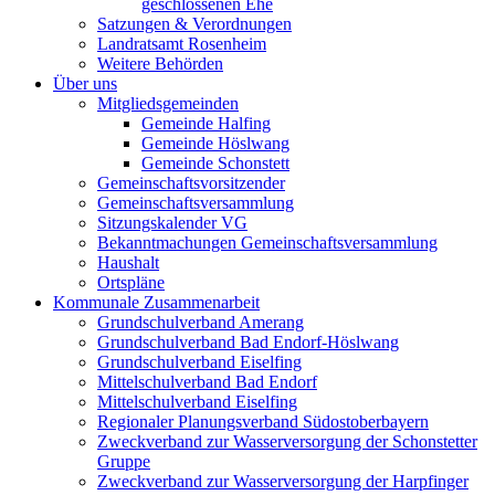
geschlossenen Ehe
Satzungen & Verordnungen
Landratsamt Rosenheim
Weitere Behörden
Über uns
Mitgliedsgemeinden
Gemeinde Halfing
Gemeinde Höslwang
Gemeinde Schonstett
Gemeinschaftsvorsitzender
Gemeinschaftsversammlung
Sitzungskalender VG
Bekanntmachungen Gemeinschaftsversammlung
Haushalt
Ortspläne
Kommunale Zusammenarbeit
Grundschulverband Amerang
Grundschulverband Bad Endorf-Höslwang
Grundschulverband Eiselfing
Mittelschulverband Bad Endorf
Mittelschulverband Eiselfing
Regionaler Planungsverband Südostoberbayern
Zweckverband zur Wasserversorgung der Schonstetter
Gruppe
Zweckverband zur Wasserversorgung der Harpfinger