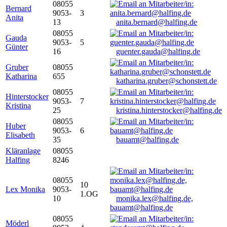
08055
Bernard
9053-
3
Anita
13
anita.bernard@halfing.de
08055
Gauda
9053-
5
Günter
16
guenter.gauda@halfing.de
Gruber
08055
Katharina
655
katharina.gruber@schonstett.de
08055
Hinterstocker
9053-
7
Kristina
25
kristina.hinterstocker@halfing.de
08055
Huber
9053-
6
Elisabeth
35
bauamt@halfing.de
Kläranlage
08055
Halfing
8246
08055
10
Lex Monika
9053-
1.OG
10
monika.lex@halfing.de,
bauamt@halfing.de
08055
Möderl