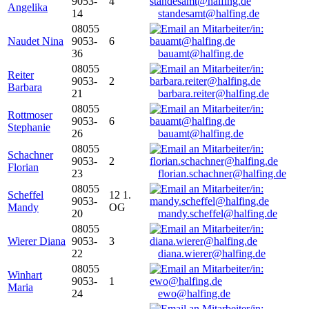
9053-
4
Angelika
14
standesamt@halfing.de
08055
Naudet Nina
9053-
6
36
bauamt@halfing.de
08055
Reiter
9053-
2
Barbara
21
barbara.reiter@halfing.de
08055
Rottmoser
9053-
6
Stephanie
26
bauamt@halfing.de
08055
Schachner
9053-
2
Florian
23
florian.schachner@halfing.de
08055
Scheffel
12 1.
9053-
Mandy
OG
20
mandy.scheffel@halfing.de
08055
Wierer Diana
9053-
3
22
diana.wierer@halfing.de
08055
Winhart
9053-
1
Maria
24
ewo@halfing.de