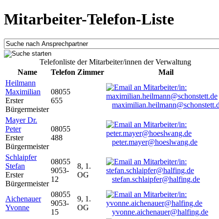
Mitarbeiter-Telefon-Liste
Telefonliste der Mitarbeiter/innen der Verwaltung
Name
Telefon
Zimmer
Mail
Heilmann
Maximilian
08055
Erster
655
maximilian.heilmann@schonstett.
Bürgermeister
Mayer Dr.
Peter
08055
Erster
488
peter.mayer@hoeslwang.de
Bürgermeister
Schlaipfer
08055
Stefan
8, 1.
9053-
Erster
OG
12
stefan.schlaipfer@halfing.de
Bürgermeister
08055
Aichenauer
9, 1.
9053-
Yvonne
OG
15
yvonne.aichenauer@halfing.de