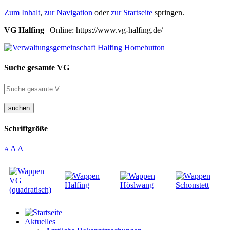
Zum Inhalt
,
zur Navigation
oder
zur Startseite
springen.
VG Halfing
| Online: https://www.vg-halfing.de/
Suche gesamte VG
suchen
Schriftgröße
A
A
A
Aktuelles