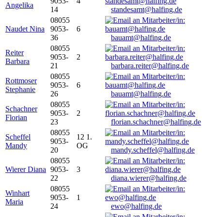
9053-
4
Angelika
14
standesamt@halfing.de
08055
Naudet Nina
9053-
6
36
bauamt@halfing.de
08055
Reiter
9053-
2
Barbara
21
barbara.reiter@halfing.de
08055
Rottmoser
9053-
6
Stephanie
26
bauamt@halfing.de
08055
Schachner
9053-
2
Florian
23
florian.schachner@halfing.de
08055
Scheffel
12 1.
9053-
Mandy
OG
20
mandy.scheffel@halfing.de
08055
Wierer Diana
9053-
3
22
diana.wierer@halfing.de
08055
Winhart
9053-
1
Maria
24
ewo@halfing.de