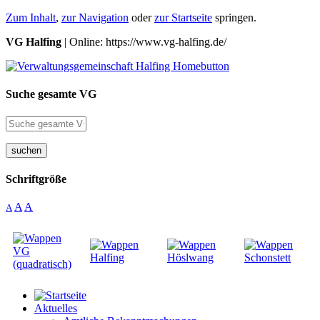
Zum Inhalt
,
zur Navigation
oder
zur Startseite
springen.
VG Halfing
| Online: https://www.vg-halfing.de/
Suche gesamte VG
suchen
Schriftgröße
A
A
A
Aktuelles