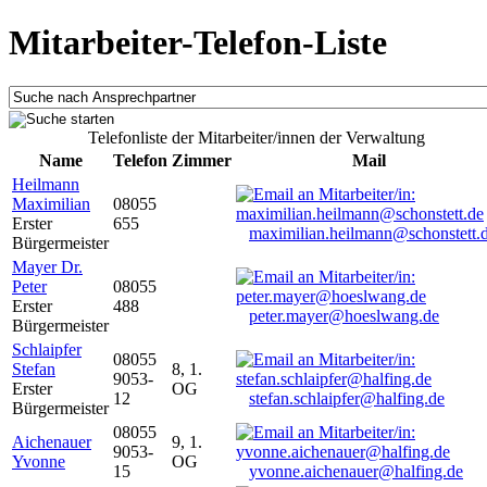
Mitarbeiter-Telefon-Liste
Telefonliste der Mitarbeiter/innen der Verwaltung
Name
Telefon
Zimmer
Mail
Heilmann
Maximilian
08055
Erster
655
maximilian.heilmann@schonstett.
Bürgermeister
Mayer Dr.
Peter
08055
Erster
488
peter.mayer@hoeslwang.de
Bürgermeister
Schlaipfer
08055
Stefan
8, 1.
9053-
Erster
OG
12
stefan.schlaipfer@halfing.de
Bürgermeister
08055
Aichenauer
9, 1.
9053-
Yvonne
OG
15
yvonne.aichenauer@halfing.de