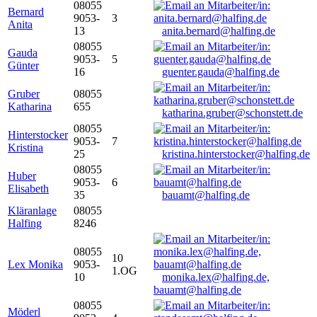
08055
Bernard
9053-
3
Anita
13
anita.bernard@halfing.de
08055
Gauda
9053-
5
Günter
16
guenter.gauda@halfing.de
Gruber
08055
Katharina
655
katharina.gruber@schonstett.de
08055
Hinterstocker
9053-
7
Kristina
25
kristina.hinterstocker@halfing.de
08055
Huber
9053-
6
Elisabeth
35
bauamt@halfing.de
Kläranlage
08055
Halfing
8246
08055
10
Lex Monika
9053-
1.OG
10
monika.lex@halfing.de,
bauamt@halfing.de
08055
Möderl