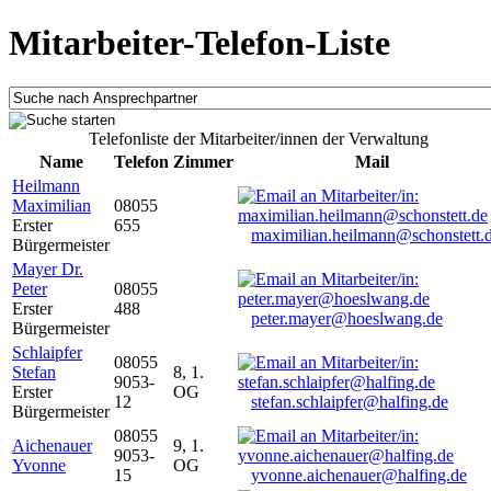
Mitarbeiter-Telefon-Liste
Telefonliste der Mitarbeiter/innen der Verwaltung
Name
Telefon
Zimmer
Mail
Heilmann
Maximilian
08055
Erster
655
maximilian.heilmann@schonstett.
Bürgermeister
Mayer Dr.
Peter
08055
Erster
488
peter.mayer@hoeslwang.de
Bürgermeister
Schlaipfer
08055
Stefan
8, 1.
9053-
Erster
OG
12
stefan.schlaipfer@halfing.de
Bürgermeister
08055
Aichenauer
9, 1.
9053-
Yvonne
OG
15
yvonne.aichenauer@halfing.de