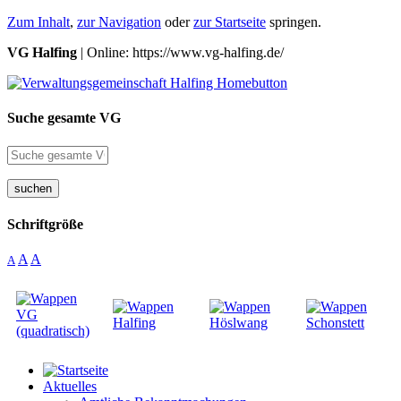
Zum Inhalt
,
zur Navigation
oder
zur Startseite
springen.
VG Halfing
| Online: https://www.vg-halfing.de/
Suche gesamte VG
suchen
Schriftgröße
A
A
A
Aktuelles