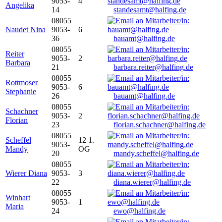
9053-
4
Angelika
14
standesamt@halfing.de
08055
Naudet Nina
9053-
6
36
bauamt@halfing.de
08055
Reiter
9053-
2
Barbara
21
barbara.reiter@halfing.de
08055
Rottmoser
9053-
6
Stephanie
26
bauamt@halfing.de
08055
Schachner
9053-
2
Florian
23
florian.schachner@halfing.de
08055
Scheffel
12 1.
9053-
Mandy
OG
20
mandy.scheffel@halfing.de
08055
Wierer Diana
9053-
3
22
diana.wierer@halfing.de
08055
Winhart
9053-
1
Maria
24
ewo@halfing.de