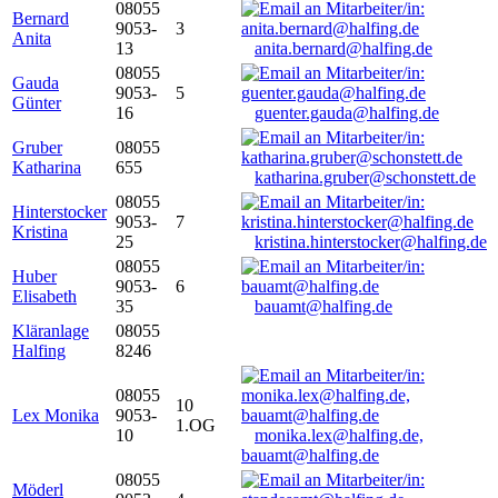
08055
Bernard
9053-
3
Anita
13
anita.bernard@halfing.de
08055
Gauda
9053-
5
Günter
16
guenter.gauda@halfing.de
Gruber
08055
Katharina
655
katharina.gruber@schonstett.de
08055
Hinterstocker
9053-
7
Kristina
25
kristina.hinterstocker@halfing.de
08055
Huber
9053-
6
Elisabeth
35
bauamt@halfing.de
Kläranlage
08055
Halfing
8246
08055
10
Lex Monika
9053-
1.OG
10
monika.lex@halfing.de,
bauamt@halfing.de
08055
Möderl