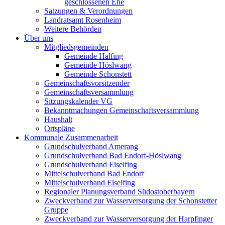
geschlossenen Ehe
Satzungen & Verordnungen
Landratsamt Rosenheim
Weitere Behörden
Über uns
Mitgliedsgemeinden
Gemeinde Halfing
Gemeinde Höslwang
Gemeinde Schonstett
Gemeinschaftsvorsitzender
Gemeinschaftsversammlung
Sitzungskalender VG
Bekanntmachungen Gemeinschaftsversammlung
Haushalt
Ortspläne
Kommunale Zusammenarbeit
Grundschulverband Amerang
Grundschulverband Bad Endorf-Höslwang
Grundschulverband Eiselfing
Mittelschulverband Bad Endorf
Mittelschulverband Eiselfing
Regionaler Planungsverband Südostoberbayern
Zweckverband zur Wasserversorgung der Schonstetter
Gruppe
Zweckverband zur Wasserversorgung der Harpfinger