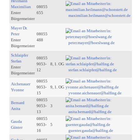
Heilmann
Maximilian
08055
Erster
655
maximilian.heilmann@schonstett.de
Bürgermeister
Mayer Dr.
Peter
08055
Erster
488
peter.mayer@hoeslwang.de
Bürgermeister
Schlaipfer
08055
Stefan
9053-
8, 1. OG
Erster
12
stefan.schlaipfer@halfing.de
Bürgermeister
08055
Aichenauer
9053-
9, 1. OG
Yvonne
15
yvonne.aichenauer@halfing.de
08055
Bernard
9053-
3
Anita
13
anita.bernard@halfing.de
08055
Gauda
9053-
5
Günter
16
guenter.gauda@halfing.de