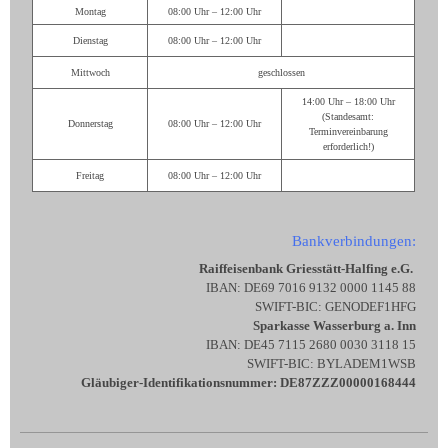
Montag
08:00 Uhr – 12:00 Uhr
Dienstag
08:00 Uhr – 12:00 Uhr
Mittwoch
geschlossen
14:00 Uhr – 18:00 Uhr
(Standesamt:
Donnerstag
08:00 Uhr – 12:00 Uhr
Terminvereinbarung
erforderlich!)
Freitag
08:00 Uhr – 12:00 Uhr
Bankverbindungen:
Raiffeisenbank Griesstätt-Halfing e.G.
IBAN: DE69 7016 9132 0000 1145 88
SWIFT-BIC: GENODEF1HFG
Sparkasse Wasserburg a. Inn
IBAN: DE45 7115 2680 0030 3118 15
SWIFT-BIC: BYLADEM1WSB
Gläubiger-Identifikationsnummer: DE87ZZZ00000168444