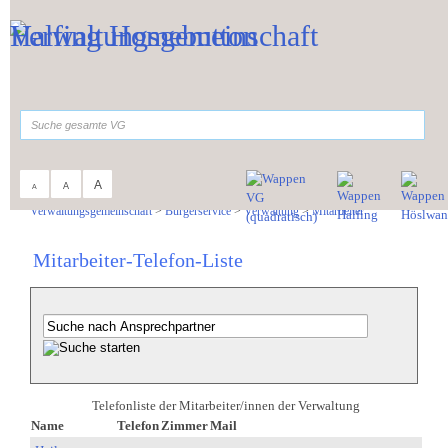
Zum Inhalt
,
zur Navigation
oder
zur Startseite
springen.
suchen
A
A
A
Sie sind hier:
Verwaltungsgemeinschaft
>
Bürgerservice
>
Verwaltung
>
Mitarbeiter
Mitarbeiter-Telefon-Liste
Telefonliste der Mitarbeiter/innen der Verwaltung
Name
Telefon
Zimmer
Mail