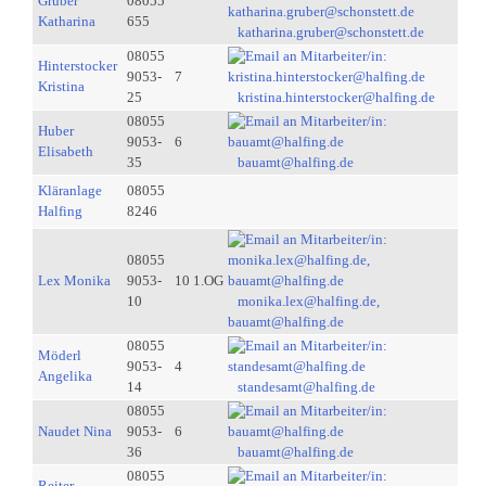
Gruber
08055
Katharina
655
katharina.gruber@schonstett.de
08055
Hinterstocker
9053-
7
Kristina
25
kristina.hinterstocker@halfing.de
08055
Huber
9053-
6
Elisabeth
35
bauamt@halfing.de
Kläranlage
08055
Halfing
8246
08055
Lex Monika
9053-
10 1.OG
10
monika.lex@halfing.de,
bauamt@halfing.de
08055
Möderl
9053-
4
Angelika
14
standesamt@halfing.de
08055
Naudet Nina
9053-
6
36
bauamt@halfing.de
08055
Reiter