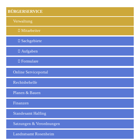
BÜRGERSERVICE
Verwaltung
Mitarbeiter
Sachgebiete
Aufgaben
Formulare
Online Serviceportal
Rechtsbehelfe
Planen & Bauen
Finanzen
Standesamt Halfing
Satzungen & Verordnungen
Landratsamt Rosenheim