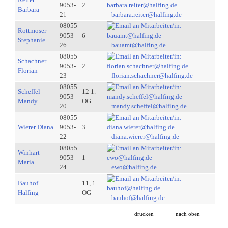
9053-
2
Barbara
21
barbara.reiter@halfing.de
08055
Rottmoser
9053-
6
Stephanie
26
bauamt@halfing.de
08055
Schachner
9053-
2
Florian
23
florian.schachner@halfing.de
08055
Scheffel
12 1.
9053-
Mandy
OG
20
mandy.scheffel@halfing.de
08055
Wierer Diana
9053-
3
22
diana.wierer@halfing.de
08055
Winhart
9053-
1
Maria
24
ewo@halfing.de
Bauhof
11, 1.
Halfing
OG
bauhof@halfing.de
drucken
nach oben