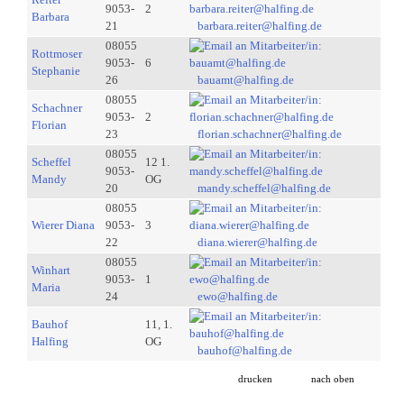
9053-
2
Barbara
21
barbara.reiter@halfing.de
08055
Rottmoser
9053-
6
Stephanie
26
bauamt@halfing.de
08055
Schachner
9053-
2
Florian
23
florian.schachner@halfing.de
08055
Scheffel
12 1.
9053-
Mandy
OG
20
mandy.scheffel@halfing.de
08055
Wierer Diana
9053-
3
22
diana.wierer@halfing.de
08055
Winhart
9053-
1
Maria
24
ewo@halfing.de
Bauhof
11, 1.
Halfing
OG
bauhof@halfing.de
drucken
nach oben