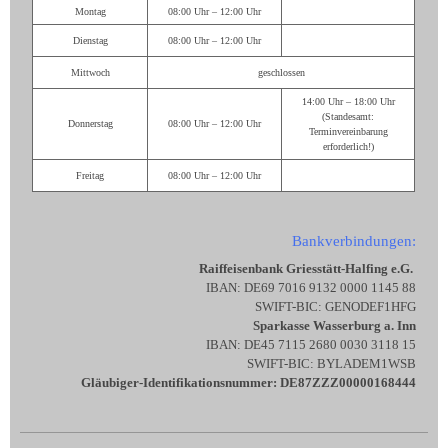
Montag
08:00 Uhr – 12:00 Uhr
Dienstag
08:00 Uhr – 12:00 Uhr
Mittwoch
geschlossen
14:00 Uhr – 18:00 Uhr
(Standesamt:
Donnerstag
08:00 Uhr – 12:00 Uhr
Terminvereinbarung
erforderlich!)
Freitag
08:00 Uhr – 12:00 Uhr
Bankverbindungen:
Raiffeisenbank Griesstätt-Halfing e.G.
IBAN: DE69 7016 9132 0000 1145 88
SWIFT-BIC: GENODEF1HFG
Sparkasse Wasserburg a. Inn
IBAN: DE45 7115 2680 0030 3118 15
SWIFT-BIC: BYLADEM1WSB
Gläubiger-Identifikationsnummer: DE87ZZZ00000168444