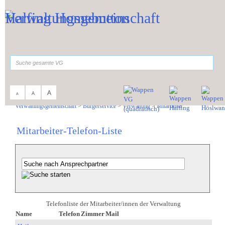
Zum Inhalt
,
zur Navigation
oder
zur Startseite
springen.
suchen
A
A
A
Sie sind hier:
Verwaltungsgemeinschaft
>
Bürgerservice
>
Verwaltung
>
Mitarbeiter
Mitarbeiter-Telefon-Liste
Telefonliste der Mitarbeiter/innen der Verwaltung
Name
Telefon
Zimmer
Mail