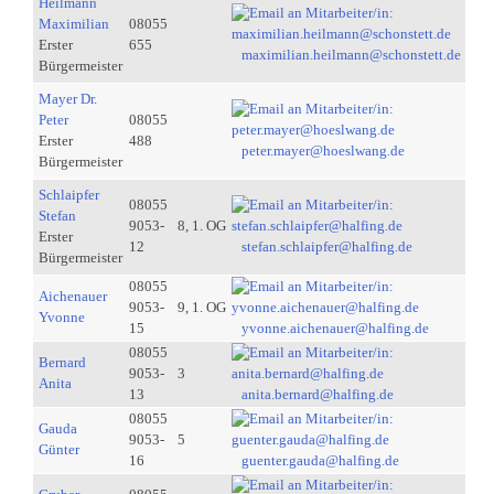
Heilmann
Maximilian
08055
Erster
655
maximilian.heilmann@schonstett.de
Bürgermeister
Mayer Dr.
Peter
08055
Erster
488
peter.mayer@hoeslwang.de
Bürgermeister
Schlaipfer
08055
Stefan
9053-
8, 1. OG
Erster
12
stefan.schlaipfer@halfing.de
Bürgermeister
08055
Aichenauer
9053-
9, 1. OG
Yvonne
15
yvonne.aichenauer@halfing.de
08055
Bernard
9053-
3
Anita
13
anita.bernard@halfing.de
08055
Gauda
9053-
5
Günter
16
guenter.gauda@halfing.de