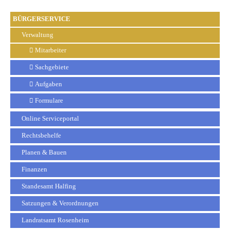
BÜRGERSERVICE
Verwaltung
Mitarbeiter
Sachgebiete
Aufgaben
Formulare
Online Serviceportal
Rechtsbehelfe
Planen & Bauen
Finanzen
Standesamt Halfing
Satzungen & Verordnungen
Landratsamt Rosenheim