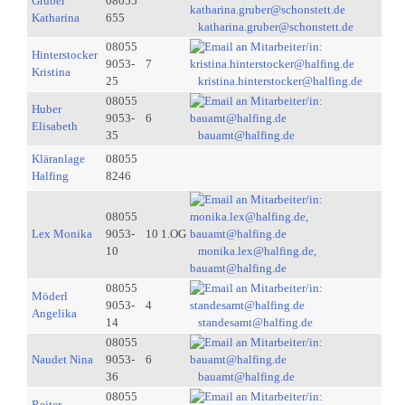
Gruber
08055
Katharina
655
katharina.gruber@schonstett.de
08055
Hinterstocker
9053-
7
Kristina
25
kristina.hinterstocker@halfing.de
08055
Huber
9053-
6
Elisabeth
35
bauamt@halfing.de
Kläranlage
08055
Halfing
8246
08055
Lex Monika
9053-
10 1.OG
10
monika.lex@halfing.de,
bauamt@halfing.de
08055
Möderl
9053-
4
Angelika
14
standesamt@halfing.de
08055
Naudet Nina
9053-
6
36
bauamt@halfing.de
08055
Reiter