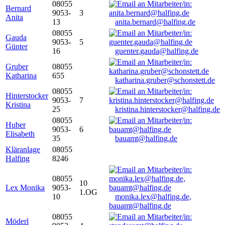
08055
Bernard
9053-
3
Anita
13
anita.bernard@halfing.de
08055
Gauda
9053-
5
Günter
16
guenter.gauda@halfing.de
Gruber
08055
Katharina
655
katharina.gruber@schonstett.de
08055
Hinterstocker
9053-
7
Kristina
25
kristina.hinterstocker@halfing.de
08055
Huber
9053-
6
Elisabeth
35
bauamt@halfing.de
Kläranlage
08055
Halfing
8246
08055
10
Lex Monika
9053-
1.OG
10
monika.lex@halfing.de,
bauamt@halfing.de
08055
Möderl