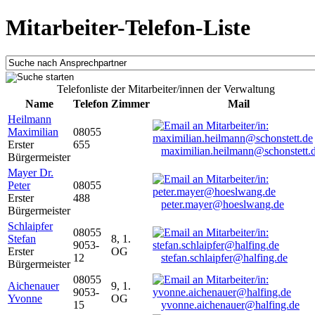
Mitarbeiter-Telefon-Liste
Telefonliste der Mitarbeiter/innen der Verwaltung
Name
Telefon
Zimmer
Mail
Heilmann
Maximilian
08055
Erster
655
maximilian.heilmann@schonstett.
Bürgermeister
Mayer Dr.
Peter
08055
Erster
488
peter.mayer@hoeslwang.de
Bürgermeister
Schlaipfer
08055
Stefan
8, 1.
9053-
Erster
OG
12
stefan.schlaipfer@halfing.de
Bürgermeister
08055
Aichenauer
9, 1.
9053-
Yvonne
OG
15
yvonne.aichenauer@halfing.de