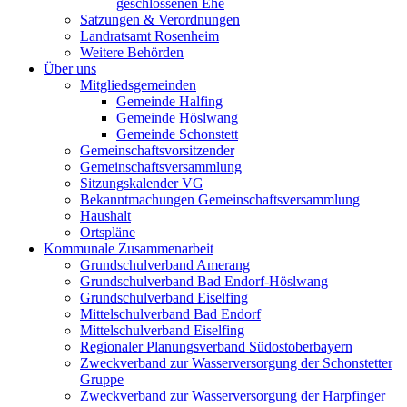
geschlossenen Ehe
Satzungen & Verordnungen
Landratsamt Rosenheim
Weitere Behörden
Über uns
Mitgliedsgemeinden
Gemeinde Halfing
Gemeinde Höslwang
Gemeinde Schonstett
Gemeinschaftsvorsitzender
Gemeinschaftsversammlung
Sitzungskalender VG
Bekanntmachungen Gemeinschaftsversammlung
Haushalt
Ortspläne
Kommunale Zusammenarbeit
Grundschulverband Amerang
Grundschulverband Bad Endorf-Höslwang
Grundschulverband Eiselfing
Mittelschulverband Bad Endorf
Mittelschulverband Eiselfing
Regionaler Planungsverband Südostoberbayern
Zweckverband zur Wasserversorgung der Schonstetter
Gruppe
Zweckverband zur Wasserversorgung der Harpfinger