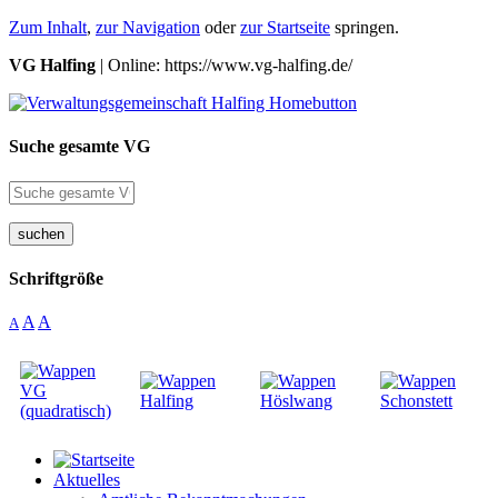
Zum Inhalt
,
zur Navigation
oder
zur Startseite
springen.
VG Halfing
| Online: https://www.vg-halfing.de/
Suche gesamte VG
suchen
Schriftgröße
A
A
A
Aktuelles