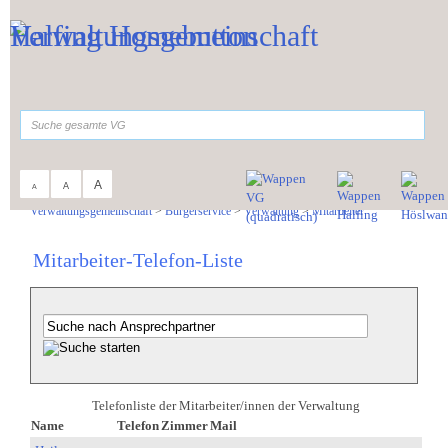
Zum Inhalt
,
zur Navigation
oder
zur Startseite
springen.
suchen
A
A
A
Sie sind hier:
Verwaltungsgemeinschaft
>
Bürgerservice
>
Verwaltung
>
Mitarbeiter
Mitarbeiter-Telefon-Liste
Telefonliste der Mitarbeiter/innen der Verwaltung
Name
Telefon
Zimmer
Mail