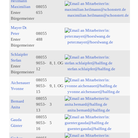
Heilmann
Maximilian
08055
Erster
655
maximilian.heilmann@schonstett.de
Bürgermeister
Mayer Dr.
Peter
08055
Erster
488
peter.mayer@hoeslwang.de
Bürgermeister
Schlaipfer
08055
Stefan
9053-
8, 1. OG
Erster
12
stefan.schlaipfer@halfing.de
Bürgermeister
08055
Aichenauer
9053-
9, 1. OG
Yvonne
15
yvonne.aichenauer@halfing.de
08055
Bernard
9053-
3
Anita
13
anita.bernard@halfing.de
08055
Gauda
9053-
5
Günter
16
guenter.gauda@halfing.de