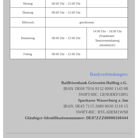
Montag
08:00 Uhr – 12:00 Uhr
Dienstag
08:00 Uhr – 12:00 Uhr
Mittwoch
geschlossen
14:00 Uhr – 18:00 Uhr
(Standesamt:
Donnerstag
08:00 Uhr – 12:00 Uhr
Terminvereinbarung
erforderlich!)
Freitag
08:00 Uhr – 12:00 Uhr
Bankverbindungen:
Raiffeisenbank Griesstätt-Halfing e.G.
IBAN: DE69 7016 9132 0000 1145 88
SWIFT-BIC: GENODEF1HFG
Sparkasse Wasserburg a. Inn
IBAN: DE45 7115 2680 0030 3118 15
SWIFT-BIC: BYLADEM1WSB
Gläubiger-Identifikationsnummer: DE87ZZZ00000168444