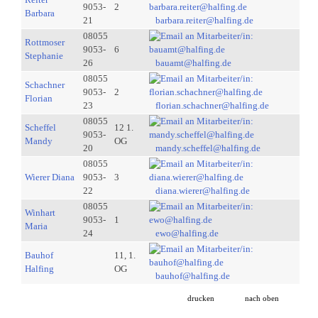
9053-
2
Barbara
21
barbara.reiter@halfing.de
08055
Rottmoser
9053-
6
Stephanie
26
bauamt@halfing.de
08055
Schachner
9053-
2
Florian
23
florian.schachner@halfing.de
08055
Scheffel
12 1.
9053-
Mandy
OG
20
mandy.scheffel@halfing.de
08055
Wierer Diana
9053-
3
22
diana.wierer@halfing.de
08055
Winhart
9053-
1
Maria
24
ewo@halfing.de
Bauhof
11, 1.
Halfing
OG
bauhof@halfing.de
drucken
nach oben