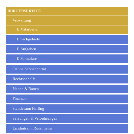
BÜRGERSERVICE
Verwaltung
Mitarbeiter
Sachgebiete
Aufgaben
Formulare
Online Serviceportal
Rechtsbehelfe
Planen & Bauen
Finanzen
Standesamt Halfing
Satzungen & Verordnungen
Landratsamt Rosenheim