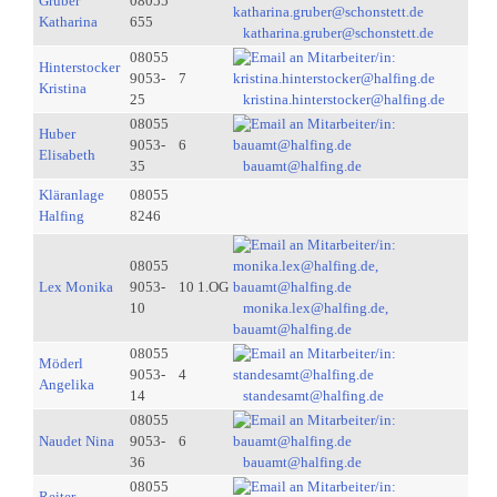
Gruber
08055
Katharina
655
katharina.gruber@schonstett.de
08055
Hinterstocker
9053-
7
Kristina
25
kristina.hinterstocker@halfing.de
08055
Huber
9053-
6
Elisabeth
35
bauamt@halfing.de
Kläranlage
08055
Halfing
8246
08055
Lex Monika
9053-
10 1.OG
10
monika.lex@halfing.de,
bauamt@halfing.de
08055
Möderl
9053-
4
Angelika
14
standesamt@halfing.de
08055
Naudet Nina
9053-
6
36
bauamt@halfing.de
08055
Reiter