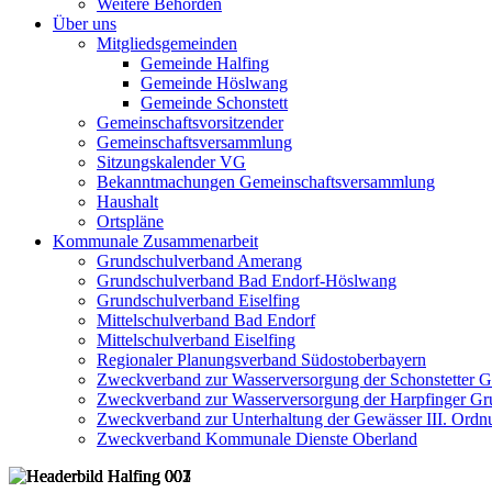
Weitere Behörden
Über uns
Mitgliedsgemeinden
Gemeinde Halfing
Gemeinde Höslwang
Gemeinde Schonstett
Gemeinschaftsvorsitzender
Gemeinschaftsversammlung
Sitzungskalender VG
Bekanntmachungen Gemeinschaftsversammlung
Haushalt
Ortspläne
Kommunale Zusammenarbeit
Grundschulverband Amerang
Grundschulverband Bad Endorf-Höslwang
Grundschulverband Eiselfing
Mittelschulverband Bad Endorf
Mittelschulverband Eiselfing
Regionaler Planungsverband Südostoberbayern
Zweckverband zur Wasserversorgung der Schonstetter 
Zweckverband zur Wasserversorgung der Harpfinger Gr
Zweckverband zur Unterhaltung der Gewässer III. Ordnu
Zweckverband Kommunale Dienste Oberland