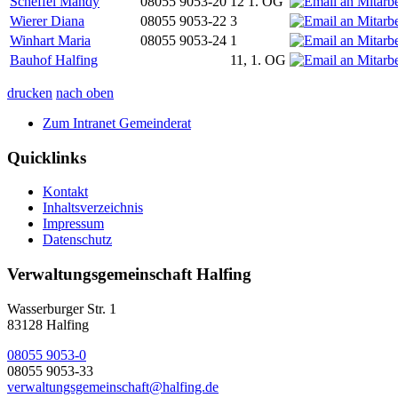
Scheffel Mandy
08055 9053-20
12 1. OG
Wierer Diana
08055 9053-22
3
Winhart Maria
08055 9053-24
1
Bauhof Halfing
11, 1. OG
drucken
nach oben
Zum Intranet Gemeinderat
Quicklinks
Kontakt
Inhaltsverzeichnis
Impressum
Datenschutz
Verwaltungsgemeinschaft Halfing
Wasserburger Str. 1
83128 Halfing
08055 9053-0
08055 9053-33
verwaltungsgemeinschaft@halfing.de