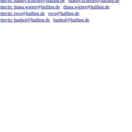
mandy.scheffel@halfing.de
diana.wierer@halfing.de
ewo@halfing.de
bauhof@halfing.de