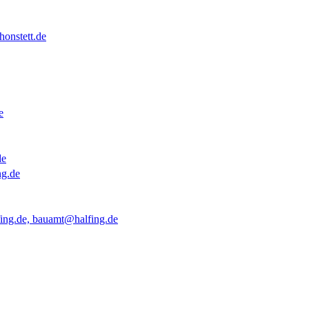
onstett.de
e
de
ng.de
ing.de, bauamt@halfing.de