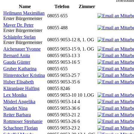
Telefonli
Name
Telefon
Zimmer
Heilmann Maximilian
08055 655
Erster Bürgermeister
Mayer Dr. Peter
08055 488
Erster Bürgermeister
Schlaipfer Stefan
08055 9053-12
8, 1. OG
Erster Bürgermeister
Aichenauer Yvonne
08055 9053-15
9, 1. OG
Bernard Anita
08055 9053-13
3
Gauda Günter
08055 9053-16
5
Gruber Katharina
08055 655
Hinterstocker Kristina
08055 9053-25
7
Huber Elisabeth
08055 9053-35
6
Kläranlage Halfing
08055 8246
Lex Monika
08055 9053-10
10 1.OG
Möderl Angelika
08055 9053-14
4
Naudet Nina
08055 9053-36
6
Reiter Barbara
08055 9053-21
2
Rottmoser Stephanie
08055 9053-26
6
Schachner Florian
08055 9053-23
2