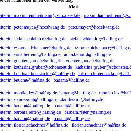
ste der Mitarbeiter/innen der Verwaltung
Mail
maximilian.heilmann@sch
peter.mayer@hoeslwang.de
stefan.schlaipfer@halfing.de
yvonne.aichenauer@halfing.d
anita.bernard@halfing.de
guenter.gauda@halfing.de
katharina.gruber@schonstett.
kristina.hinterstocker@halfi
bauamt@halfing.de
monika.lex@half
standesamt@halfing.de
bauamt@halfing.de
barbara.reiter@halfing.de
bauamt@halfing.de
florian.schachner@halfing.de