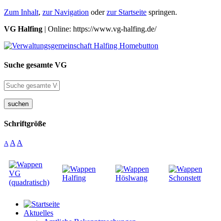
Zum Inhalt
,
zur Navigation
oder
zur Startseite
springen.
VG Halfing
| Online: https://www.vg-halfing.de/
Suche gesamte VG
suchen
Schriftgröße
A
A
A
Aktuelles