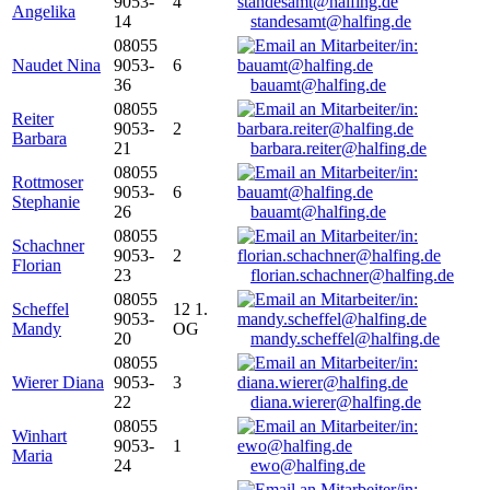
9053-
4
Angelika
14
standesamt@halfing.de
08055
Naudet Nina
9053-
6
36
bauamt@halfing.de
08055
Reiter
9053-
2
Barbara
21
barbara.reiter@halfing.de
08055
Rottmoser
9053-
6
Stephanie
26
bauamt@halfing.de
08055
Schachner
9053-
2
Florian
23
florian.schachner@halfing.de
08055
Scheffel
12 1.
9053-
Mandy
OG
20
mandy.scheffel@halfing.de
08055
Wierer Diana
9053-
3
22
diana.wierer@halfing.de
08055
Winhart
9053-
1
Maria
24
ewo@halfing.de