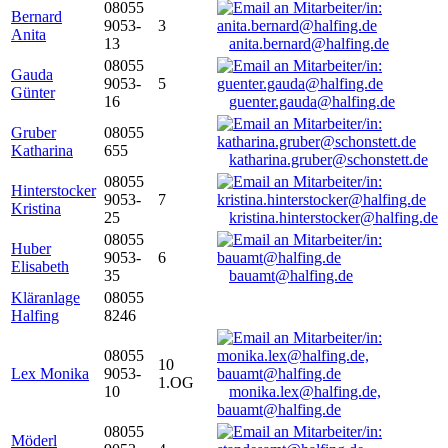
08055
Bernard
9053-
3
Anita
13
anita.bernard@halfing.de
08055
Gauda
9053-
5
Günter
16
guenter.gauda@halfing.de
Gruber
08055
Katharina
655
katharina.gruber@schonstett.de
08055
Hinterstocker
9053-
7
Kristina
25
kristina.hinterstocker@halfing.de
08055
Huber
9053-
6
Elisabeth
35
bauamt@halfing.de
Kläranlage
08055
Halfing
8246
08055
10
Lex Monika
9053-
1.OG
10
monika.lex@halfing.de,
bauamt@halfing.de
08055
Möderl