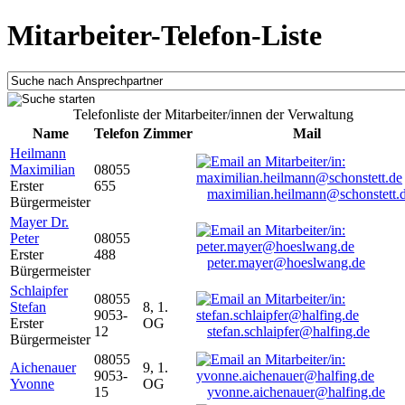
Mitarbeiter-Telefon-Liste
Telefonliste der Mitarbeiter/innen der Verwaltung
Name
Telefon
Zimmer
Mail
Heilmann
Maximilian
08055
Erster
655
maximilian.heilmann@schonstett.
Bürgermeister
Mayer Dr.
Peter
08055
Erster
488
peter.mayer@hoeslwang.de
Bürgermeister
Schlaipfer
08055
Stefan
8, 1.
9053-
Erster
OG
12
stefan.schlaipfer@halfing.de
Bürgermeister
08055
Aichenauer
9, 1.
9053-
Yvonne
OG
15
yvonne.aichenauer@halfing.de