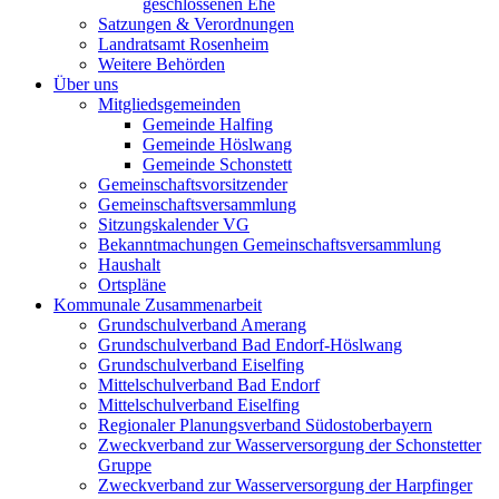
geschlossenen Ehe
Satzungen & Verordnungen
Landratsamt Rosenheim
Weitere Behörden
Über uns
Mitgliedsgemeinden
Gemeinde Halfing
Gemeinde Höslwang
Gemeinde Schonstett
Gemeinschaftsvorsitzender
Gemeinschaftsversammlung
Sitzungskalender VG
Bekanntmachungen Gemeinschaftsversammlung
Haushalt
Ortspläne
Kommunale Zusammenarbeit
Grundschulverband Amerang
Grundschulverband Bad Endorf-Höslwang
Grundschulverband Eiselfing
Mittelschulverband Bad Endorf
Mittelschulverband Eiselfing
Regionaler Planungsverband Südostoberbayern
Zweckverband zur Wasserversorgung der Schonstetter
Gruppe
Zweckverband zur Wasserversorgung der Harpfinger