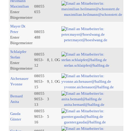
Heilmann
Maximilian
08055
Erster
655
maximilian.heilmann@schonstett.de
Bürgermeister
Mayer Dr.
Peter
08055
Erster
488
peter.mayer@hoeslwang.de
Bürgermeister
Schlaipfer
08055
Stefan
9053-
8, 1. OG
Erster
12
stefan.schlaipfer@halfing.de
Bürgermeister
08055
Aichenauer
9053-
9, 1. OG
Yvonne
15
yvonne.aichenauer@halfing.de
08055
Bernard
9053-
3
Anita
13
anita.bernard@halfing.de
08055
Gauda
9053-
5
Günter
16
guenter.gauda@halfing.de