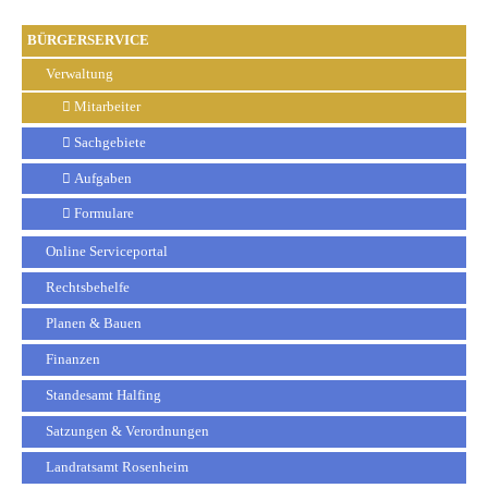
BÜRGERSERVICE
Verwaltung
Mitarbeiter
Sachgebiete
Aufgaben
Formulare
Online Serviceportal
Rechtsbehelfe
Planen & Bauen
Finanzen
Standesamt Halfing
Satzungen & Verordnungen
Landratsamt Rosenheim