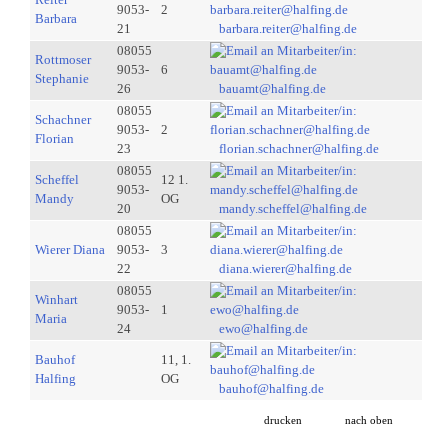
9053-
2
Barbara
21
barbara.reiter@halfing.de
08055
Rottmoser
9053-
6
Stephanie
26
bauamt@halfing.de
08055
Schachner
9053-
2
Florian
23
florian.schachner@halfing.de
08055
Scheffel
12 1.
9053-
Mandy
OG
20
mandy.scheffel@halfing.de
08055
Wierer Diana
9053-
3
22
diana.wierer@halfing.de
08055
Winhart
9053-
1
Maria
24
ewo@halfing.de
Bauhof
11, 1.
Halfing
OG
bauhof@halfing.de
drucken
nach oben