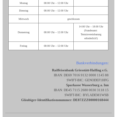
Montag
08:00 Uhr – 12:00 Uhr
Dienstag
08:00 Uhr – 12:00 Uhr
Mittwoch
geschlossen
14:00 Uhr – 18:00 Uhr
(Standesamt:
Donnerstag
08:00 Uhr – 12:00 Uhr
Terminvereinbarung
erforderlich!)
Freitag
08:00 Uhr – 12:00 Uhr
Bankverbindungen:
Raiffeisenbank Griesstätt-Halfing e.G.
IBAN: DE69 7016 9132 0000 1145 88
SWIFT-BIC: GENODEF1HFG
Sparkasse Wasserburg a. Inn
IBAN: DE45 7115 2680 0030 3118 15
SWIFT-BIC: BYLADEM1WSB
Gläubiger-Identifikationsnummer: DE87ZZZ00000168444