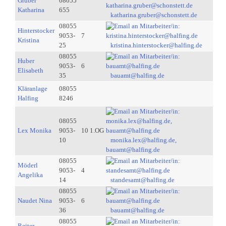
Gruber
08055
Katharina
655
katharina.gruber@schonstett.de
08055
Hinterstocker
9053-
7
Kristina
25
kristina.hinterstocker@halfing.de
08055
Huber
9053-
6
Elisabeth
35
bauamt@halfing.de
Kläranlage
08055
Halfing
8246
08055
Lex Monika
9053-
10 1.OG
10
monika.lex@halfing.de,
bauamt@halfing.de
08055
Möderl
9053-
4
Angelika
14
standesamt@halfing.de
08055
Naudet Nina
9053-
6
36
bauamt@halfing.de
08055
Reiter