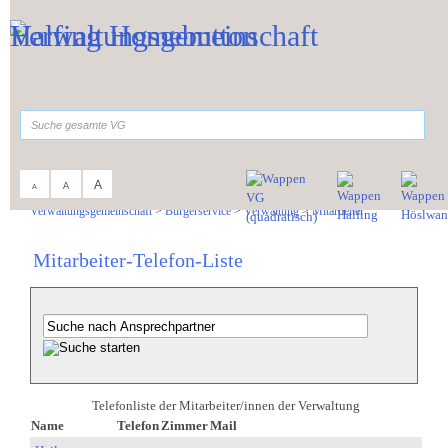
Zum Inhalt
,
zur Navigation
oder
zur Startseite
springen.
suchen
A
A
A
Sie sind hier:
Verwaltungsgemeinschaft
>
Bürgerservice
>
Verwaltung
>
Mitarbeiter
Mitarbeiter-Telefon-Liste
Telefonliste der Mitarbeiter/innen der Verwaltung
Name
Telefon
Zimmer
Mail