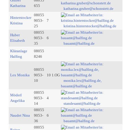
Gruber
08055
Katharina
655
katharina.gruber@schonstett.de
08055
Hinterstocker
9053-
7
Kristina
25
kristina.hinterstocker@halfing.de
08055
Huber
9053-
6
Elisabeth
35
bauamt@halfing.de
Kläranlage
08055
Halfing
8246
08055
Lex Monika
9053-
10 1.OG
10
monika.lex@halfing.de,
bauamt@halfing.de
08055
Möderl
9053-
4
Angelika
14
standesamt@halfing.de
08055
Naudet Nina
9053-
6
36
bauamt@halfing.de
08055
Reiter