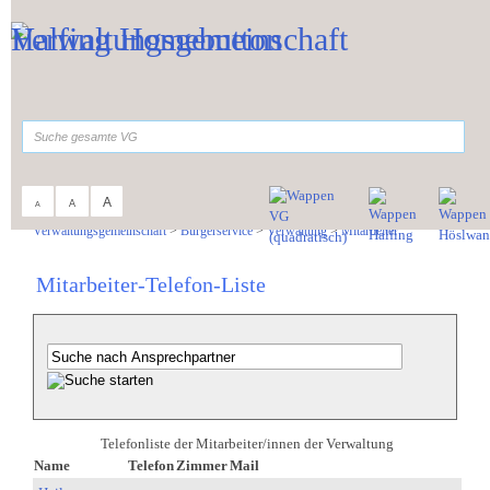
Zum Inhalt
,
zur Navigation
oder
zur Startseite
springen.
suchen
A
A
A
Sie sind hier:
Verwaltungsgemeinschaft
>
Bürgerservice
>
Verwaltung
>
Mitarbeiter
Mitarbeiter-Telefon-Liste
Telefonliste der Mitarbeiter/innen der Verwaltung
Name
Telefon
Zimmer
Mail