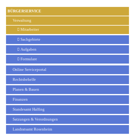
BÜRGERSERVICE
Verwaltung
Mitarbeiter
Sachgebiete
Aufgaben
Formulare
Online Serviceportal
Rechtsbehelfe
Planen & Bauen
Finanzen
Standesamt Halfing
Satzungen & Verordnungen
Landratsamt Rosenheim