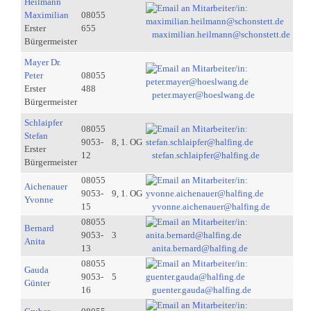
Heilmann
Maximilian
08055
Erster
655
maximilian.heilmann@schonstett.de
Bürgermeister
Mayer Dr.
Peter
08055
Erster
488
peter.mayer@hoeslwang.de
Bürgermeister
Schlaipfer
08055
Stefan
9053-
8, 1. OG
Erster
12
stefan.schlaipfer@halfing.de
Bürgermeister
08055
Aichenauer
9053-
9, 1. OG
Yvonne
15
yvonne.aichenauer@halfing.de
08055
Bernard
9053-
3
Anita
13
anita.bernard@halfing.de
08055
Gauda
9053-
5
Günter
16
guenter.gauda@halfing.de