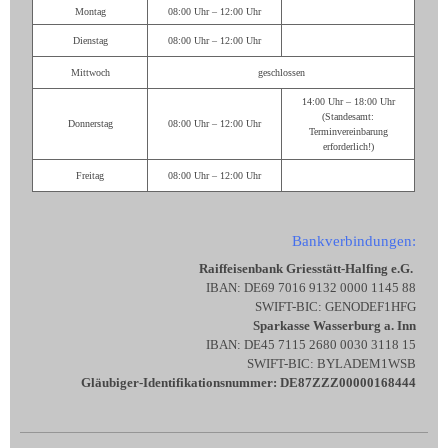
Montag
08:00 Uhr – 12:00 Uhr
Dienstag
08:00 Uhr – 12:00 Uhr
Mittwoch
geschlossen
14:00 Uhr – 18:00 Uhr
(Standesamt:
Donnerstag
08:00 Uhr – 12:00 Uhr
Terminvereinbarung
erforderlich!)
Freitag
08:00 Uhr – 12:00 Uhr
Bankverbindungen:
Raiffeisenbank Griesstätt-Halfing e.G.
IBAN: DE69 7016 9132 0000 1145 88
SWIFT-BIC: GENODEF1HFG
Sparkasse Wasserburg a. Inn
IBAN: DE45 7115 2680 0030 3118 15
SWIFT-BIC: BYLADEM1WSB
Gläubiger-Identifikationsnummer: DE87ZZZ00000168444