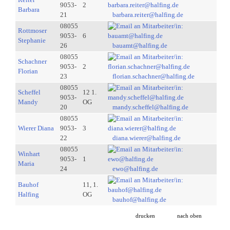
9053-
2
Barbara
21
barbara.reiter@halfing.de
08055
Rottmoser
9053-
6
Stephanie
26
bauamt@halfing.de
08055
Schachner
9053-
2
Florian
23
florian.schachner@halfing.de
08055
Scheffel
12 1.
9053-
Mandy
OG
20
mandy.scheffel@halfing.de
08055
Wierer Diana
9053-
3
22
diana.wierer@halfing.de
08055
Winhart
9053-
1
Maria
24
ewo@halfing.de
Bauhof
11, 1.
Halfing
OG
bauhof@halfing.de
drucken
nach oben