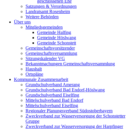
geschlossenen Ehe
Satzungen & Verordnungen
Landratsamt Rosenheim
Weitere Behörden
Über uns
Mitgliedsgemeinden
Gemeinde Halfing
Gemeinde Höslwang
Gemeinde Schonstett
Gemeinschaftsvorsitzender
Gemeinschaftsversammlung
Sitzungskalender VG
Bekanntmachungen Gemeinschaftsversammlung
Haushalt
Ortspläne
Kommunale Zusammenarbeit
Grundschulverband Amerang
Grundschulverband Bad Endorf-Höslwang
Grundschulverband Eiselfing
Mittelschulverband Bad Endorf
Mittelschulverband Eiselfing
Regionaler Planungsverband Südostoberbayern
Zweckverband zur Wasserversorgung der Schonstetter
Gruppe
Zweckverband zur Wasserversorgung der Harpfinger