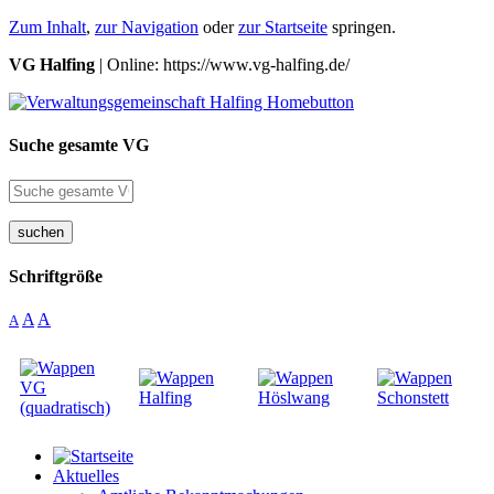
Zum Inhalt
,
zur Navigation
oder
zur Startseite
springen.
VG Halfing
| Online: https://www.vg-halfing.de/
Suche gesamte VG
suchen
Schriftgröße
A
A
A
Aktuelles