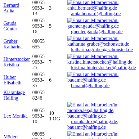
08055
Bernard
9053-
3
Anita
13
anita.bernard@halfing.de
08055
Gauda
9053-
5
Günter
16
guenter.gauda@halfing.de
Gruber
08055
Katharina
655
katharina.gruber@schonstett.de
08055
Hinterstocker
9053-
7
Kristina
25
kristina.hinterstocker@halfing.de
08055
Huber
9053-
6
Elisabeth
35
bauamt@halfing.de
Kläranlage
08055
Halfing
8246
08055
10
Lex Monika
9053-
1.OG
10
monika.lex@halfing.de,
bauamt@halfing.de
08055
Möderl