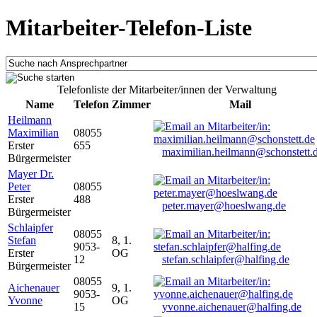
Mitarbeiter-Telefon-Liste
Telefonliste der Mitarbeiter/innen der Verwaltung
Name
Telefon
Zimmer
Mail
Heilmann
Maximilian
08055
Erster
655
maximilian.heilmann@schonstett.
Bürgermeister
Mayer Dr.
Peter
08055
Erster
488
peter.mayer@hoeslwang.de
Bürgermeister
Schlaipfer
08055
Stefan
8, 1.
9053-
Erster
OG
12
stefan.schlaipfer@halfing.de
Bürgermeister
08055
Aichenauer
9, 1.
9053-
Yvonne
OG
15
yvonne.aichenauer@halfing.de