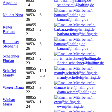
9053-
4
Angelika
14
standesamt@halfing.de
08055
Naudet Nina
9053-
6
36
bauamt@halfing.de
08055
Reiter
9053-
2
Barbara
21
barbara.reiter@halfing.de
08055
Rottmoser
9053-
6
Stephanie
26
bauamt@halfing.de
08055
Schachner
9053-
2
Florian
23
florian.schachner@halfing.de
08055
Scheffel
12 1.
9053-
Mandy
OG
20
mandy.scheffel@halfing.de
08055
Wierer Diana
9053-
3
22
diana.wierer@halfing.de
08055
Winhart
9053-
1
Maria
24
ewo@halfing.de